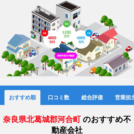
おすすめ順
口コミ数
総合評価
営業担
奈良県北葛城郡河合町
のおすすめ不
動産会社