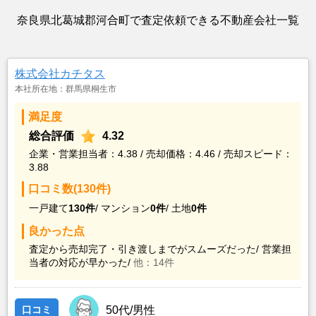
奈良県北葛城郡河合町で査定依頼できる不動産会社一覧
株式会社カチタス
本社所在地：群馬県桐生市
満足度
総合評価
4.32
企業・営業担当者：4.38 / 売却価格：4.46 / 売却スピード：
3.88
口コミ数(130件)
一戸建て
130件
/
マンション
0件
/
土地
0件
良かった点
査定から売却完了・引き渡しまでがスムーズだった/
営業担
当者の対応が早かった/
他：14件
口コミ
50代/男性