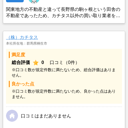
関東地方の不動産と違って長野県の駒ヶ根という田舎の
不動産であったため、カチタス以外の買い取り業者をみ
つけることができなかったことがカチタスを選んだ一番
の理由。売却金額については不満もあったが、いつまで
も空き家の状態で不動産を残しておけないと考えて売却
（株）カチタス
を決めた。
本社所在地：群馬県桐生市
満足度
総合評価
0
口コミ（0件）
※口コミ数が規定件数に満たないため、総合評価はありま
せん。
良かった点
※口コミ数が規定件数に満たないため、良かった点はあり
ません。
口コミはまだありません