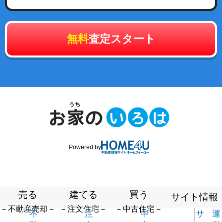
無料
査定スタート
Powered by
売る
建てる
買う
サイト情報
－不動産売却－
－注文住宅－
－中古住宅－
不
注
中
サ
運