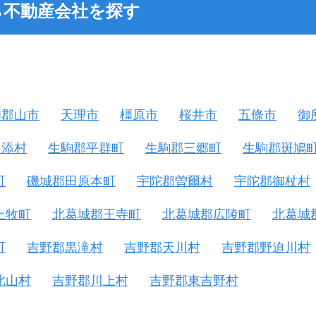
ら不動産会社を探す
和郡山市
天理市
橿原市
桜井市
五條市
御
山添村
生駒郡平群町
生駒郡三郷町
生駒郡斑鳩
町
磯城郡田原本町
宇陀郡曽爾村
宇陀郡御杖村
上牧町
北葛城郡王寺町
北葛城郡広陵町
北葛城
町
吉野郡黒滝村
吉野郡天川村
吉野郡野迫川村
北山村
吉野郡川上村
吉野郡東吉野村