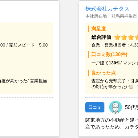
株式会社カチタス
本社所在地：群馬県桐生市
満足度
総合評価
00 / 売却スピード：5.00
企業・営業担当者：4.38 
口コミ数(130件)
一戸建て
130件
/
マンシ
良かった点
度が高かった/
営業担当
査定から売却完了・引き
の対応が早かった/
他：
口コミ
50代
関東地方の不動産と違
産であったため、カチ
とができなかったこと