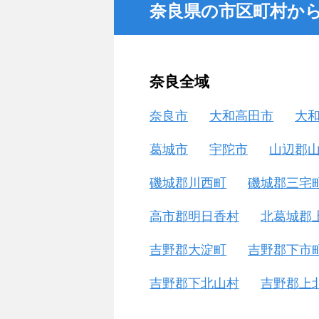
奈良県の市区町村か
奈良全域
奈良市
大和高田市
大
葛城市
宇陀市
山辺郡
磯城郡川西町
磯城郡三宅
高市郡明日香村
北葛城郡
吉野郡大淀町
吉野郡下市
吉野郡下北山村
吉野郡上