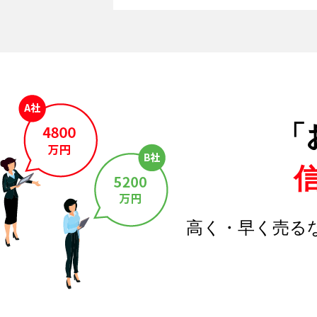
「
高く・早く売る