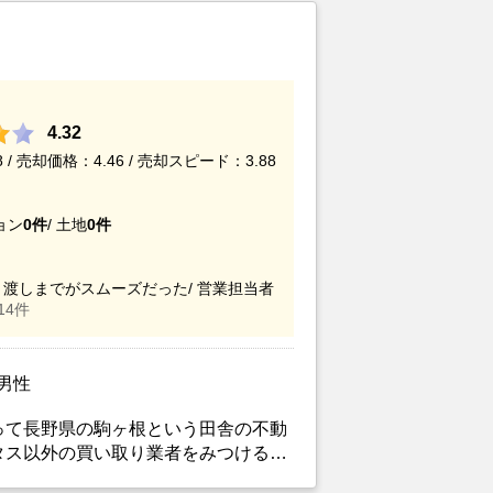
4.32
/ 売却価格：4.46 / 売却スピード：3.88
ョン
0件
/
土地
0件
渡しまでがスムーズだった/
営業担当者
14件
/男性
って長野県の駒ヶ根という田舎の不動
タス以外の買い取り業者をみつけるこ
がカチタスを選んだ一番の理由。売却