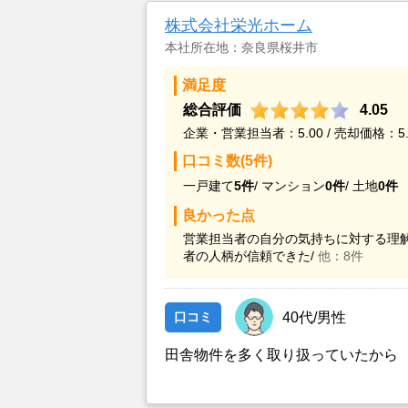
株式会社栄光ホーム
本社所在地：奈良県桜井市
満足度
総合評価
4.05
企業・営業担当者：5.00 / 売却価格：5.
口コミ数(5件)
一戸建て
5件
/
マンション
0件
/
土地
0件
良かった点
営業担当者の自分の気持ちに対する理解
者の人柄が信頼できた/
他：8件
口コミ
40代/男性
田舎物件を多く取り扱っていたから