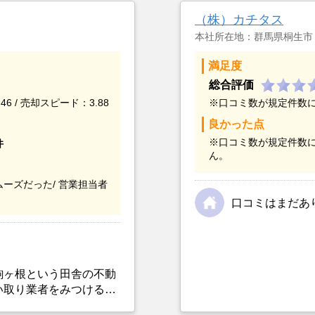
（株）カチタス
本社所在地：群馬県桐生市
満足度
総合評価
46 / 売却スピード：3.88
※口コミ数が規定件数
良かった点
※口コミ数が規定件数
件
ん。
ーズだった/
営業担当者
口コミはまだあ
駒ヶ根という田舎の不動
い取り業者をみつけるこ
選んだ一番の理由。売却