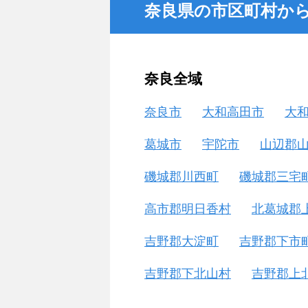
奈良県の市区町村か
奈良全域
奈良市
大和高田市
大
葛城市
宇陀市
山辺郡
磯城郡川西町
磯城郡三宅
高市郡明日香村
北葛城郡
吉野郡大淀町
吉野郡下市
吉野郡下北山村
吉野郡上