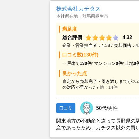
株式会社カチタス
本社所在地：群馬県桐生市
満足度
総合評価
4.32
企業・営業担当者：4.38 / 売却価格：4.
口コミ数(130件)
一戸建て
130件
/
マンション
0件
/
土地
0
良かった点
査定から売却完了・引き渡しまでがスム
の対応が早かった/
他：14件
口コミ
50代/男性
関東地方の不動産と違って長野県の
産であったため、カチタス以外の買
とができなかったことがカチタスを