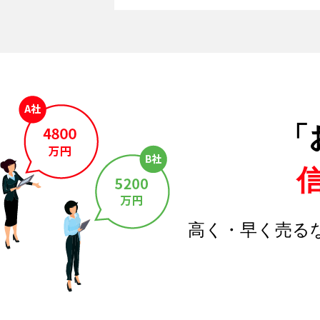
「
高く・早く売る