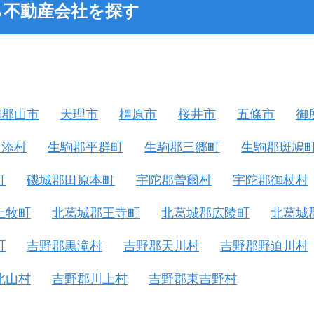
ら不動産会社を探す
和郡山市
天理市
橿原市
桜井市
五條市
御
山添村
生駒郡平群町
生駒郡三郷町
生駒郡斑鳩
町
磯城郡田原本町
宇陀郡曽爾村
宇陀郡御杖村
上牧町
北葛城郡王寺町
北葛城郡広陵町
北葛城
町
吉野郡黒滝村
吉野郡天川村
吉野郡野迫川村
北山村
吉野郡川上村
吉野郡東吉野村