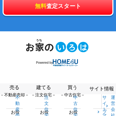
無料
査定スタート
Powered by
売る
建てる
買う
サイト情報
－不動産売却－
－注文住宅－
－中古住宅－
不
注
中
サ
運
動
文
古
イ
営
産
住
住
ト
会
プ
お役
お役
お役
売
宅
宅
マ
社