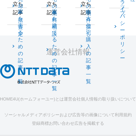
ラ
立ち
立ち
立ち
却
の
の
ッ
イ
家
家
中
記事
記事
記事
一
無
物
プ
バ
を
を
古
括
料
件
シ
売
建
住
査
相
探
ー
る
て
宅
定
談
し
ポ
た
る
購
リ
め
た
入
運営会社情報
シ
の
め
の
ー
記
の
記
事
記
事
一
事
一
覧
一
覧
覧
HOME4U(ホームフォーユー)とは
運営会社
個人情報の取り扱いについて
ソーシャルメディアポリシーおよび広告等の画像について
利用規約
登録商標
お問い合わせ
広告を掲載する