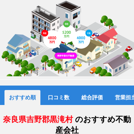
おすすめ順
口コミ数
総合評価
営業担
奈良県吉野郡黒滝村
のおすすめ不動
産会社