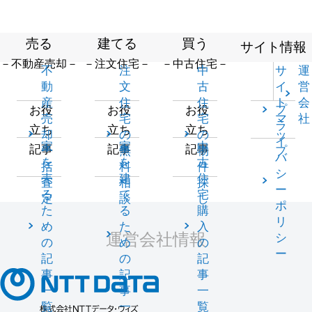
売る
建てる
買う
サイト情報
－不動産売却－
－注文住宅－
－中古住宅－
不
注
中
サ
運
動
文
古
イ
営
産
住
住
ト
会
プ
お役
お役
お役
売
宅
宅
マ
社
ラ
立ち
立ち
立ち
却
の
の
ッ
イ
家
家
中
記事
記事
記事
一
無
物
プ
バ
を
を
古
括
料
件
シ
売
建
住
査
相
探
ー
る
て
宅
定
談
し
ポ
た
る
購
リ
め
た
入
運営会社情報
シ
の
め
の
ー
記
の
記
事
記
事
一
事
一
覧
一
覧