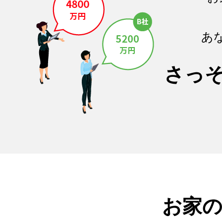
あ
さっ
お家