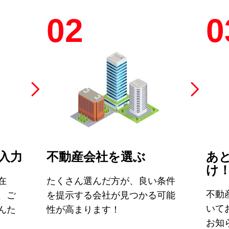
02
0
入力
不動産会社を選ぶ
あ
け
在
たくさん選んだ方が、良い条件
不動
、ご
を提示する会社が見つかる可能
いて
んた
性が高まります！
お知