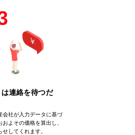
3
とは連絡を待つだ
！
産会社が入力データに基づ
おおよその価格を算出し、
らせしてくれます。