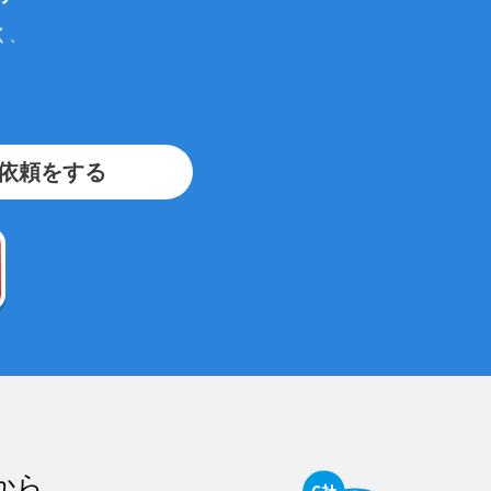
く、
依頼をする
から