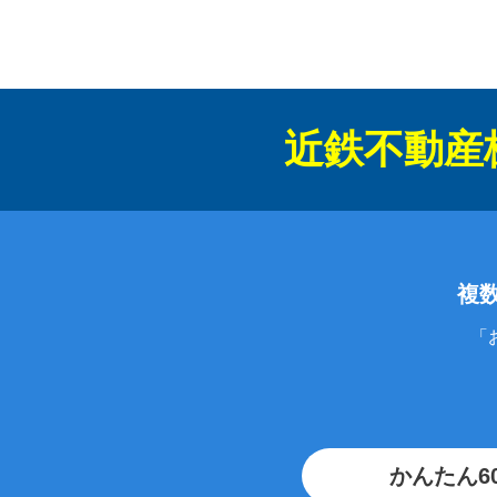
近鉄不動産
複
「
かんたん6