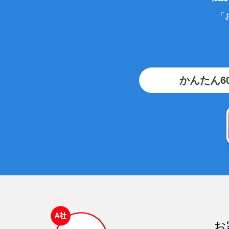
「
かんたん6
お