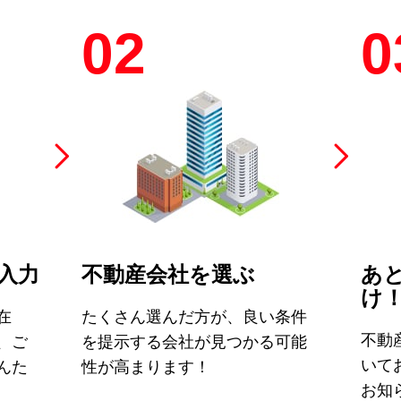
02
0
入力
不動産会社を選ぶ
あ
け
在
たくさん選んだ方が、良い条件
不動
、ご
を提示する会社が見つかる可能
いて
んた
性が高まります！
お知