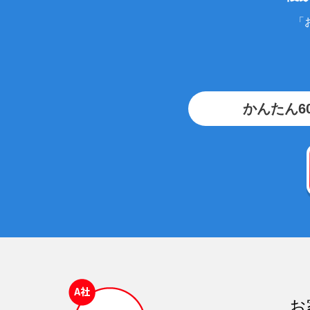
「
かんたん6
お