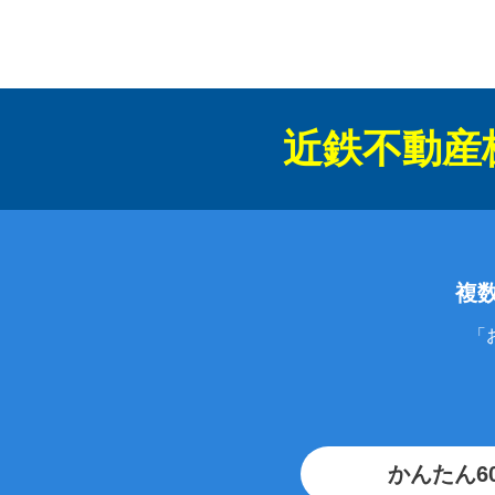
近鉄不動産
複
「
かんたん6