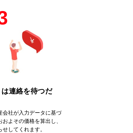
3
とは連絡を待つだ
！
産会社が入力データに基づ
おおよその価格を算出し、
らせしてくれます。