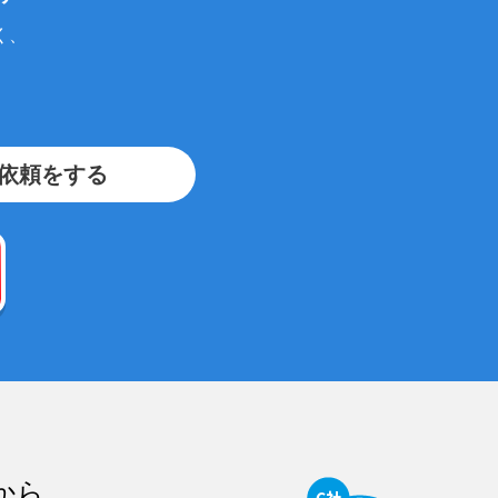
く、
依頼をする
から