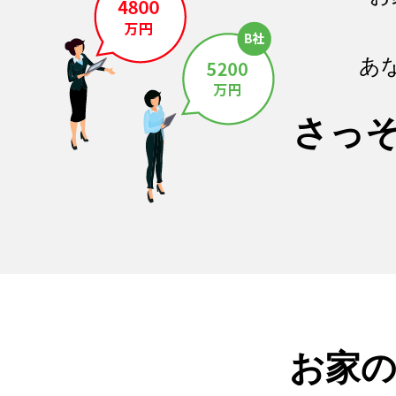
あ
さっ
お家