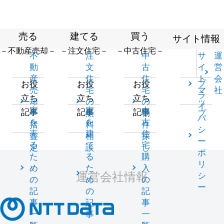
売る
建てる
買う
サイト情報
－不動産売却－
－注文住宅－
－中古住宅－
不
注
中
サ
運
動
文
古
イ
営
産
住
住
ト
会
プ
お役
お役
お役
売
宅
宅
マ
社
ラ
立ち
立ち
立ち
却
の
の
ッ
イ
家
家
中
記事
記事
記事
一
無
物
プ
バ
を
を
古
括
料
件
シ
売
建
住
査
相
探
ー
る
て
宅
定
談
し
ポ
た
る
購
リ
め
た
入
運営会社情報
シ
の
め
の
ー
記
の
記
事
記
事
一
事
一