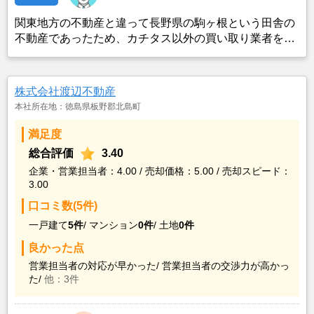
関東地方の不動産と違って長野県の駒ヶ根という田舎の
不動産であったため、カチタス以外の買い取り業者をみ
つけることができなかったことがカチタスを選んだ一番
の理由。売却金額については不満もあったが、いつまで
も空き家の状態で不動産を残しておけないと考えて売却
株式会社渡辺不動産
を決めた。
本社所在地：徳島県板野郡北島町
満足度
総合評価
3.40
企業・営業担当者：4.00 / 売却価格：5.00 / 売却スピード：
3.00
口コミ数(5件)
一戸建て
5件
/
マンション
0件
/
土地
0件
良かった点
営業担当者の対応が早かった/
営業担当者の交渉力が高かっ
た/
他：3件