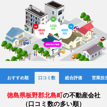
おすすめ順
口コミ数
総合評価
営業担
徳島県板野郡北島町
の不動産会社
（口コミ数の多い順）