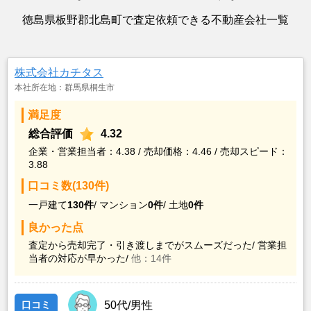
徳島県板野郡北島町で査定依頼できる不動産会社一覧
株式会社カチタス
本社所在地：群馬県桐生市
満足度
総合評価
4.32
企業・営業担当者：4.38 / 売却価格：4.46 / 売却スピード：
3.88
口コミ数(130件)
一戸建て
130件
/
マンション
0件
/
土地
0件
良かった点
査定から売却完了・引き渡しまでがスムーズだった/
営業担
当者の対応が早かった/
他：14件
口コミ
50代/男性