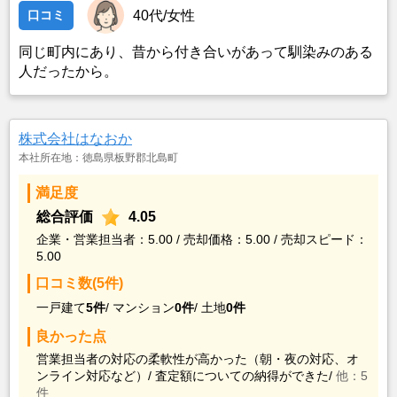
口コミ
40代/女性
同じ町内にあり、昔から付き合いがあって馴染みのある
人だったから。
株式会社はなおか
本社所在地：徳島県板野郡北島町
満足度
総合評価
4.05
企業・営業担当者：5.00 / 売却価格：5.00 / 売却スピード：
5.00
口コミ数(5件)
一戸建て
5件
/
マンション
0件
/
土地
0件
良かった点
営業担当者の対応の柔軟性が高かった（朝・夜の対応、オ
ンライン対応など）/
査定額についての納得ができた/
他：5
件