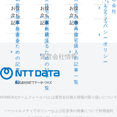
産
住
住
ト
会
プ
お役
お役
お役
売
宅
宅
マ
社
ラ
立ち
立ち
立ち
却
の
の
ッ
イ
家
家
中
記事
記事
記事
一
無
物
プ
バ
を
を
古
括
料
件
シ
売
建
住
査
相
探
ー
る
て
宅
定
談
し
ポ
た
る
購
リ
め
た
入
運営会社情報
シ
の
め
の
ー
記
の
記
事
記
事
一
事
一
覧
一
覧
覧
HOME4U(ホームフォーユー)とは
運営会社
個人情報の取り扱いについて
ソーシャルメディアポリシーおよび広告等の画像について
利用規約