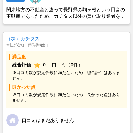
関東地方の不動産と違って長野県の駒ヶ根という田舎の
不動産であったため、カチタス以外の買い取り業者をみ
つけることができなかったことがカチタスを選んだ一番
の理由。売却金額については不満もあったが、いつまで
も空き家の状態で不動産を残しておけないと考えて売却
（株）カチタス
を決めた。
本社所在地：群馬県桐生市
満足度
総合評価
0
口コミ（0件）
※口コミ数が規定件数に満たないため、総合評価はありま
せん。
良かった点
※口コミ数が規定件数に満たないため、良かった点はあり
ません。
口コミはまだありません