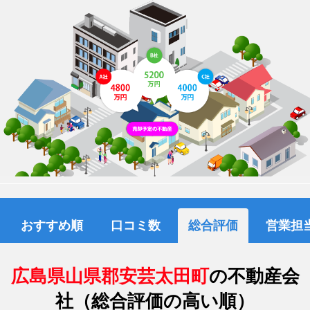
おすすめ順
口コミ数
総合評価
営業担
広島県山県郡安芸太田町
の不動産会
社（総合評価の高い順）