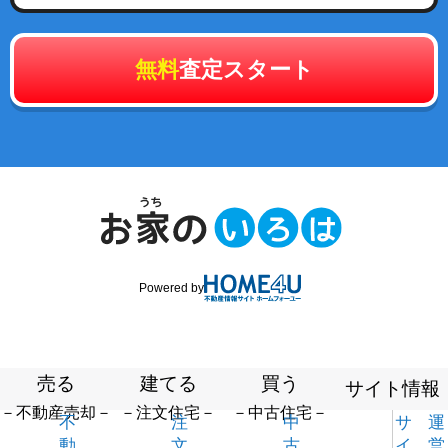
無料
査定スタート
Powered by
売る
建てる
買う
サイト情報
－不動産売却－
－注文住宅－
－中古住宅－
不
注
中
サ
運
動
文
古
イ
営