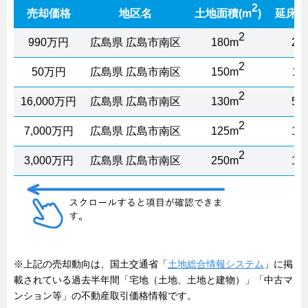
2
売却価格
地区名
土地面積(m
)
延床面
2
990万円
広島県 広島市南区
180m
23
2
50万円
広島県 広島市南区
150m
11
2
16,000万円
広島県 広島市南区
130m
57
2
7,000万円
広島県 広島市南区
125m
16
2
3,000万円
広島県 広島市南区
250m
15
※上記の売却動向は、国土交通省「
土地総合情報システム
」に掲
載されている過去半年間「宅地（土地、土地と建物）」「中古マ
ンション等」の不動産取引価格情報です。