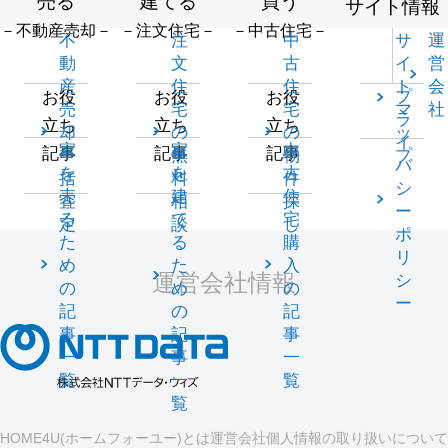
売る
建てる
買う
サイト情報
－不動産売却－
－注文住宅－
－中古住宅－
不
注
中
サ
運
動
文
古
イ
営
産
住
住
ト
会
プ
お役
お役
お役
売
宅
宅
マ
社
ラ
立ち
立ち
立ち
却
の
の
ッ
イ
家
家
中
記事
記事
記事
一
無
物
プ
バ
を
を
古
括
料
件
シ
売
建
住
査
相
探
ー
る
て
宅
定
談
し
ポ
た
る
購
リ
め
た
入
運営会社情報
シ
の
め
の
ー
記
の
記
事
記
事
一
事
一
覧
一
覧
覧
HOME4U(ホームフォーユー)とは
運営会社
個人情報の取り扱いについて