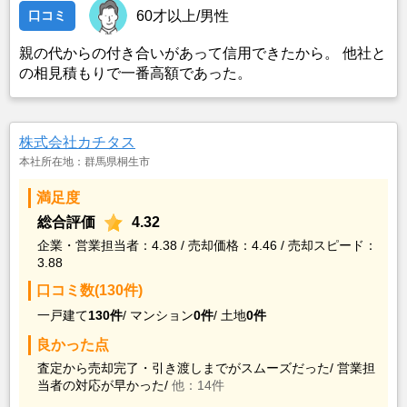
口コミ
60才以上/男性
親の代からの付き合いがあって信用できたから。 他社と
の相見積もりで一番高額であった。
株式会社カチタス
本社所在地：群馬県桐生市
満足度
総合評価
4.32
企業・営業担当者：4.38 / 売却価格：4.46 / 売却スピード：
3.88
口コミ数(130件)
一戸建て
130件
/
マンション
0件
/
土地
0件
良かった点
査定から売却完了・引き渡しまでがスムーズだった/
営業担
当者の対応が早かった/
他：14件