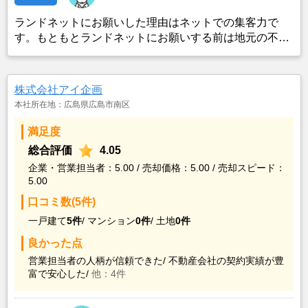
ランドネットにお願いした理由はネットでの集客力で
す。もともとランドネットにお願いする前は地元の不動
産屋に売却依頼を出していました。しかし築年数がかな
り経過していること、また駐車場がないことで地元の不
動産屋では取り扱ってもらえませんでした。そこでそれ
株式会社アイ企画
までに取引があり、全国対応しているランドネットにお
本社所在地：広島県広島市南区
願いしました。
満足度
総合評価
4.05
企業・営業担当者：5.00 / 売却価格：5.00 / 売却スピード：
5.00
口コミ数(5件)
一戸建て
5件
/
マンション
0件
/
土地
0件
良かった点
営業担当者の人柄が信頼できた/
不動産会社の契約実績が豊
富で安心した/
他：4件