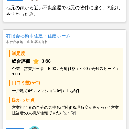
地元の家から近い不動産屋で地元の物件に強く、相談し
やすかった為。
有限会社橋本住建・住建ホーム
本社所在地：広島県福山市
満足度
総合評価
3.68
企業・営業担当者：5.00 / 売却価格：4.00 / 売却スピード：
4.00
口コミ数(5件)
一戸建て
0件
/
マンション
0件
/
土地
5件
良かった点
営業担当者の自分の気持ちに対する理解度が高かった/
営業
担当者の人柄が信頼できた/
他：5件