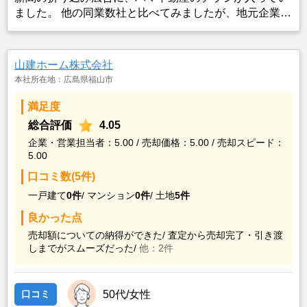
ました。 他の同業数社と比べてみましたが、地元企業で
あり、地元物件の取り扱い件数が最も多く売買実績が豊
富だということで、電話をして詳しい話を聞きました。
山建ホーム株式会社
本社所在地：広島県福山市
満足度
総合評価
4.05
企業・営業担当者：5.00 / 売却価格：5.00 / 売却スピード：
5.00
口コミ数(5件)
一戸建て
0件
/
マンション
0件
/
土地
5件
良かった点
売却額についての納得ができた/
査定から売却完了・引き渡
しまでがスムーズだった/
他：2件
口コミ
50代/女性