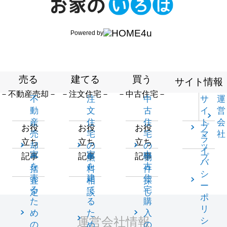
Powered by
売る
建てる
買う
サイト情報
－不動産売却－
－注文住宅－
－中古住宅－
不
注
中
サ
運
動
文
古
イ
営
産
住
住
ト
会
プ
お役
お役
お役
売
宅
宅
マ
社
ラ
立ち
立ち
立ち
却
の
の
ッ
イ
家
家
中
記事
記事
記事
一
無
物
プ
バ
を
を
古
括
料
件
シ
売
建
住
査
相
探
ー
る
て
宅
定
談
し
ポ
た
る
購
リ
め
た
入
運営会社情報
シ
の
め
の