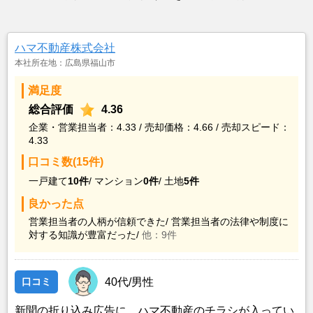
ハマ不動産株式会社
本社所在地：広島県福山市
満足度
総合評価
4.36
企業・営業担当者：4.33 / 売却価格：4.66 / 売却スピード：
4.33
口コミ数(15件)
一戸建て
10件
/
マンション
0件
/
土地
5件
良かった点
営業担当者の人柄が信頼できた/
営業担当者の法律や制度に
対する知識が豊富だった/
他：9件
口コミ
40代/男性
新聞の折り込み広告に、ハマ不動産のチラシが入ってい