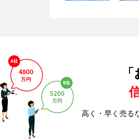
「
高く・早く売る