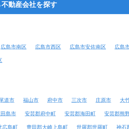
ら不動産会社を探す
広島市南区
広島市西区
広島市安佐南区
広島
区
尾道市
福山市
府中市
三次市
庄原市
大
江田島市
安芸郡府中町
安芸郡海田町
安芸郡熊
北広島町
豊田郡大崎上島町
世羅郡世羅町
神石