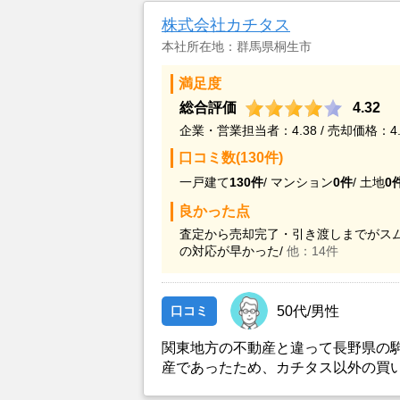
株式会社カチタス
本社所在地：群馬県桐生市
満足度
総合評価
4.32
企業・営業担当者：4.38 / 売却価格：4.
口コミ数(130件)
一戸建て
130件
/
マンション
0件
/
土地
0
良かった点
査定から売却完了・引き渡しまでがスム
の対応が早かった/
他：14件
口コミ
50代/男性
関東地方の不動産と違って長野県の
産であったため、カチタス以外の買
とができなかったことがカチタスを