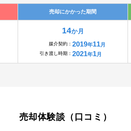
売却にかかった
期間
14
か月
2019
11
媒介契約：
年
月
2021
1
引き渡し時期：
年
月
売却体験談（口コミ）