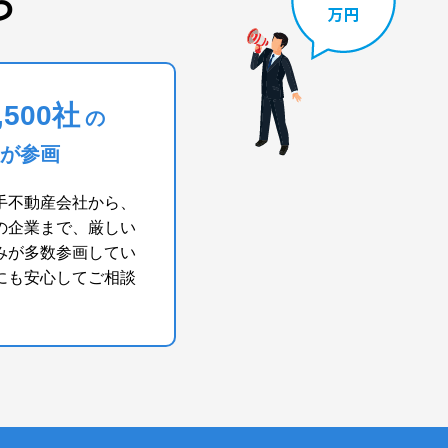
ら
,500社
の
が参画
手不動産会社から、
の企業まで、厳しい
みが多数参画してい
にも安心してご相談