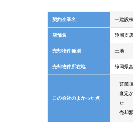
契約企業名
一建設
店舗名
静岡支
売却物件種別
土地
売却物件所在地
静岡県
営業
査定
この会社の
よかった点
た
売却