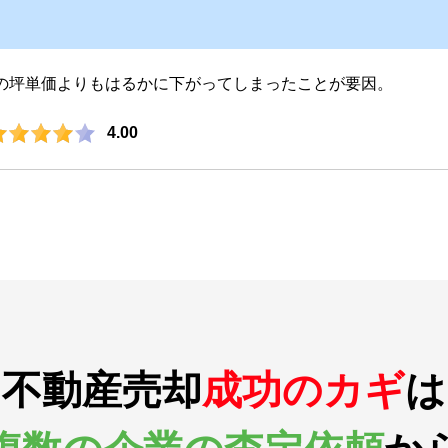
の坪単価よりもはるかに下がってしまったことが要因。
4.00
不動産売却
成功のカギ
は