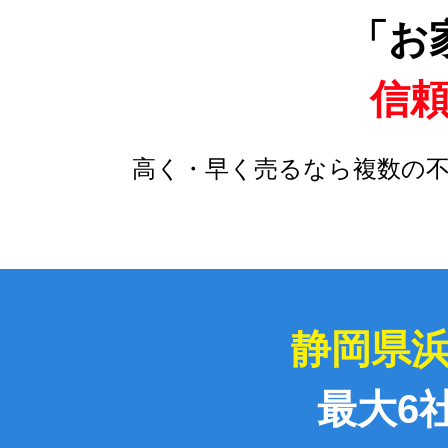
「お
信
高く・早く売るなら複数の
静岡県
最大6