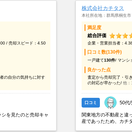
株式会社カチタス
本社所在地：群馬県桐生市
満足度
総合評価
00 / 売却スピード：4.50
企業・営業担当者：4.38 
口コミ数(130件)
一戸建て
130件
/
マンシ
良かった点
者の自分の気持ちに対す
査定から売却完了・引き
の対応が早かった/
他：
口コミ
50代
ラシを見たのと売却キャ
関東地方の不動産と違
産であったため、カチ
とができなかったこと