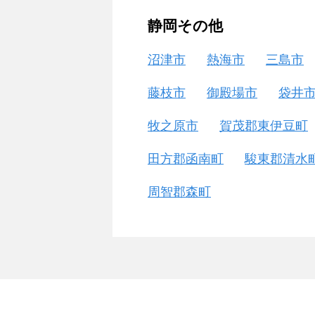
静岡その他
沼津市
熱海市
三島市
藤枝市
御殿場市
袋井
牧之原市
賀茂郡東伊豆町
田方郡函南町
駿東郡清水
周智郡森町