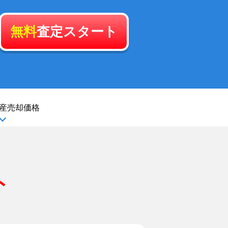
無料
査定スタート
産
売却価格
ト