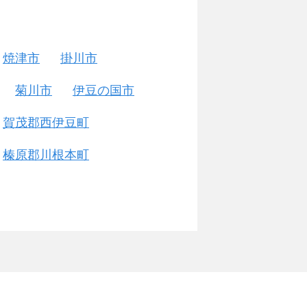
焼津市
掛川市
菊川市
伊豆の国市
賀茂郡西伊豆町
榛原郡川根本町