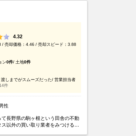
4.32
/ 売却価格：4.46 / 売却スピード：3.88
ョン
0件
/
土地
0件
渡しまでがスムーズだった/
営業担当者
14件
/男性
って長野県の駒ヶ根という田舎の不動
タス以外の買い取り業者をみつけるこ
がカチタスを選んだ一番の理由。売却