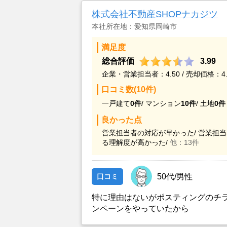
株式会社不動産SHOPナカジツ
本社所在地：愛知県岡崎市
満足度
総合評価
3.99
企業・営業担当者：4.50 / 売却価格：4.
口コミ数(10件)
一戸建て
0件
/
マンション
10件
/
土地
0件
良かった点
営業担当者の対応が早かった/
営業担当
る理解度が高かった/
他：13件
口コミ
50代/男性
特に理由はないがポスティングのチ
ンペーンをやっていたから