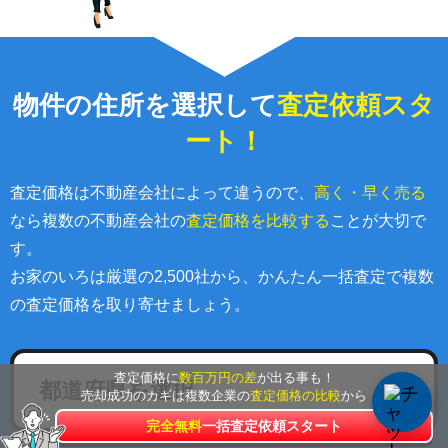
物件の住所を選択して
査定依頼スタ
ート！
査定価格は不動産会社によって違うので、
高く・早く売る
なら複数の不動産会社の
査定価格を比較する
ことが大切で
す。
お家のいろは厳選の2,500社から、かんたん一括査定で複数
の査定価格を取り寄せましょう。
査定価格に
数百万円の差
が出る事も！
都道府県を選択
売却成功のカギは複数企業の
査定価格の比較
から
完全無料
一括査定依頼スタート