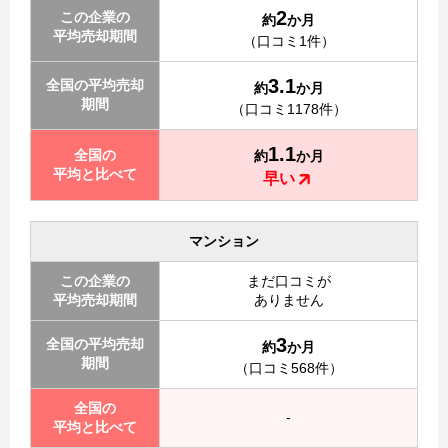
2
この企業の
約
か月
平均売却期間
（口コミ1件）
3.1
全国の平均売却
約
か月
期間
（口コミ1178件）
1.1
全国の
約
か月
平均と比べて
早い
マンション
この企業の
まだ口コミが
平均売却期間
ありません
3
全国の平均売却
約
か月
期間
（口コミ568件）
全国の
-
平均と比べて