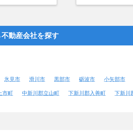
とができなかったこと
金額については不満も
不動産を残しておけな
ら不動産会社を探す
氷見市
滑川市
黒部市
砺波市
小矢部市
上市町
中新川郡立山町
下新川郡入善町
下新川