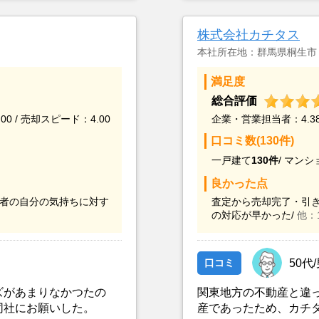
株式会社カチタス
本社所在地：群馬県桐生市
満足度
総合評価
00 / 売却スピード：4.00
企業・営業担当者：4.38 
口コミ数(130件)
一戸建て
130件
/
マンシ
良かった点
者の自分の気持ちに対す
査定から売却完了・引き
の対応が早かった/
他：
口コミ
50代
ズがあまりなかつたの
関東地方の不動産と違
同社にお願いした。
産であったため、カチ