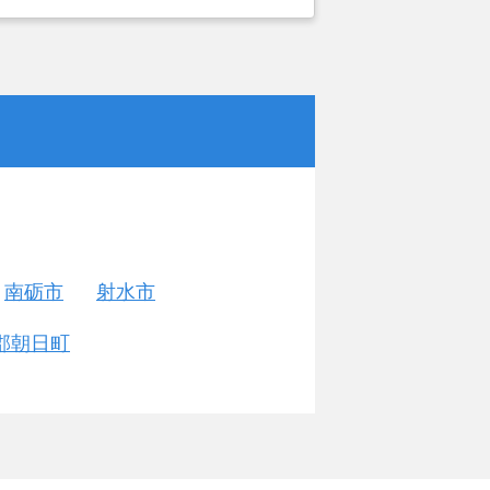
がカチタスを選んだ一番の理由。売却
あったが、いつまでも空き家の状態で
いと考えて売却を決めた。
南砺市
射水市
郡朝日町