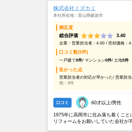
株式会社ミズカミ
本社所在地：富山県砺波市
満足度
総合評価
3.40
企業・営業担当者：4.00 / 売却価格：4.
口コミ数(5件)
一戸建て
0件
/
マンション
0件
/
土地
5件
良かった点
営業担当者の対応が早かった/
営業担当
他：3件
口コミ
60才以上/男性
1975年に高岡市に住み落ち着くこ
リフォームをお願いしていた会社が
で、お願いしてみた。