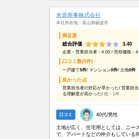
米原商事株式会社
本社所在地：富山県砺波市
満足度
総合評価
3.40
企業・営業担当者：4.00 / 売却価格：4.
口コミ数(5件)
一戸建て
5件
/
マンション
0件
/
土地
0件
良かった点
営業担当者の対応が早かった/
営業担当
る理解度が高かった/
他：1件
口コミ
40代/男性
土地が広く、住宅用としては、ニー
で、アパートなどの仲介もしている