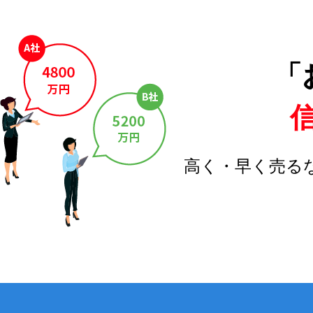
「
高く・早く売る