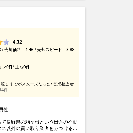
4.32
/ 売却価格：4.46 / 売却スピード：3.88
ョン
0件
/
土地
0件
渡しまでがスムーズだった/
営業担当者
14件
/男性
って長野県の駒ヶ根という田舎の不動
タス以外の買い取り業者をみつけるこ