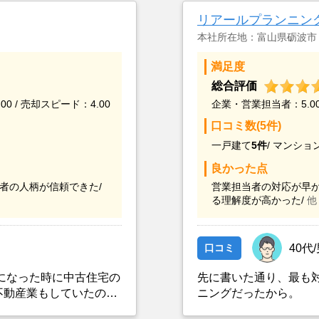
リアールプランニン
本社所在地：富山県砺波市
満足度
総合評価
00 / 売却スピード：4.00
企業・営業担当者：5.00 
口コミ数(5件)
一戸建て
5件
/
マンショ
良かった点
者の人柄が信頼できた/
営業担当者の対応が早か
る理解度が高かった/
他
口コミ
40代
とになった時に中古住宅の
先に書いた通り、最も
不動産業もしていたの
ニングだったから。