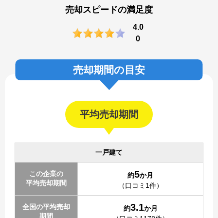
売却スピードの満足度
4.0
0
売却期間の目安
平均売却期間
一戸建て
5
この企業の
約
か月
平均売却期間
（口コミ1件）
3.1
全国の平均売却
約
か月
期間