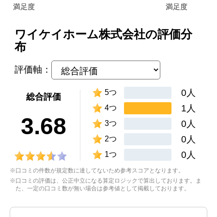
ワイケイホーム株式会社の評価分
布
評価軸：
0人
5つ
総合評価
1人
4つ
3.68
0人
3つ
0人
2つ
0人
1つ
※口コミの件数が規定数に達してないため参考スコアとなります。
※口コミの評価は、公正中立になる算定ロジックで算出しております。ま
た、一定の口コミ数が無い場合は参考値として掲載しております。