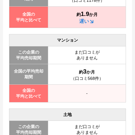
（口コミ1178件）
1.9
全国の
約
か月
平均と比べて
遅い
マンション
この企業の
まだ口コミが
平均売却期間
ありません
3
全国の平均売却
約
か月
期間
（口コミ568件）
全国の
-
平均と比べて
土地
この企業の
まだ口コミが
平均売却期間
ありません