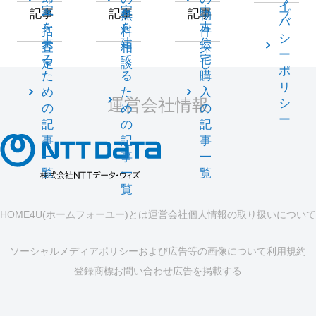
イ
家
家
中
記事
記事
記事
一
無
物
プ
バ
を
を
古
括
料
件
シ
売
建
住
査
相
探
ー
る
て
宅
定
談
し
ポ
た
る
購
リ
め
た
入
運営会社情報
シ
の
め
の
ー
記
の
記
事
記
事
一
事
一
覧
一
覧
覧
HOME4U(ホームフォーユー)とは
運営会社
個人情報の取り扱いについて
ソーシャルメディアポリシーおよび広告等の画像について
利用規約
登録商標
お問い合わせ
広告を掲載する