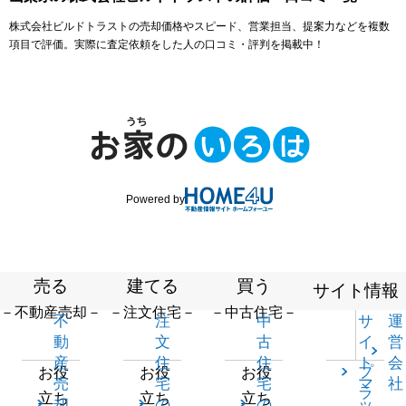
株式会社ビルドトラストの売却価格やスピード、営業担当、提案力などを複数
項目で評価。実際に査定依頼をした人の口コミ・評判を掲載中！
Powered by
売る
建てる
買う
サイト情報
－不動産売却－
－注文住宅－
－中古住宅－
不
注
中
サ
運
動
文
古
イ
営
産
住
住
ト
会
プ
お役
お役
お役
売
宅
宅
マ
社
ラ
立ち
立ち
立ち
却
の
の
ッ