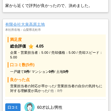
家から近くで評判が良かったので、決めました。
有限会社大泉高原土地
本社所在地：山梨県北杜市
満足度
総合評価
4.05
企業・営業担当者：5.00 / 売却価格：5.00 / 売却スピード：
5.00
口コミ数(5件)
一戸建て
0件
/
マンション
0件
/
土地
5件
良かった点
営業担当者の対応が早かった/
営業担当者の自分の気持ちに
対する理解度が高かった/
他：8件
口コミ
60才以上/男性