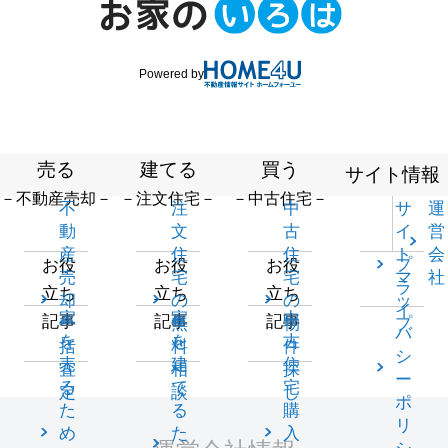
Powered by
売る
建てる
買う
サイト情報
－不動産売却－
－注文住宅－
－中古住宅－
不
注
中
サ
運
動
文
古
イ
営
産
住
住
ト
会
プ
お役
お役
お役
売
宅
宅
マ
社
ラ
立ち
立ち
立ち
却
の
の
ッ
イ
家
家
中
記事
記事
記事
一
無
物
プ
バ
を
を
古
括
料
件
シ
売
建
住
査
相
探
ー
る
て
宅
定
談
し
ポ
た
る
購
リ
め
た
入