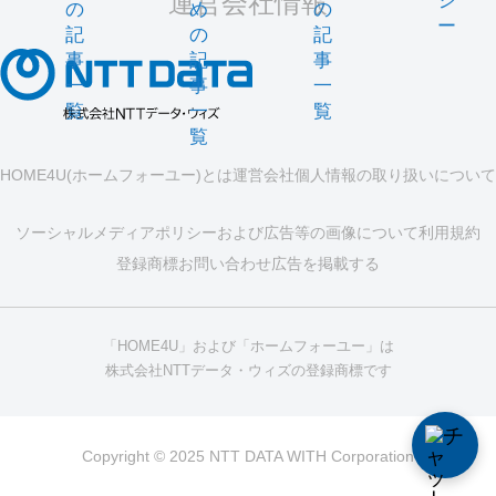
運営会社情報
シ
の
め
の
ー
記
の
記
事
記
事
一
事
一
覧
一
覧
覧
HOME4U(ホームフォーユー)とは
運営会社
個人情報の取り扱いについて
ソーシャルメディアポリシーおよび広告等の画像について
利用規約
登録商標
お問い合わせ
広告を掲載する
「HOME4U」および「ホームフォーユー」は
株式会社NTTデータ・ウィズの登録商標です
Copyright © 2025 NTT DATA WITH Corporation