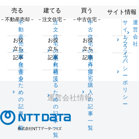
売る
建てる
買う
サイト情報
－不動産売却－
－注文住宅－
－中古住宅－
不
注
中
サ
運
動
文
古
イ
営
産
住
住
ト
会
プ
お役
お役
お役
売
宅
宅
マ
社
ラ
立ち
立ち
立ち
却
の
の
ッ
イ
家
家
中
記事
記事
記事
一
無
物
プ
バ
を
を
古
括
料
件
シ
売
建
住
査
相
探
ー
る
て
宅
定
談
し
ポ
た
る
購
リ
め
た
入
運営会社情報
シ
の
め
の
ー
記
の
記
事
記
事
一
事
一
覧
一
覧
覧