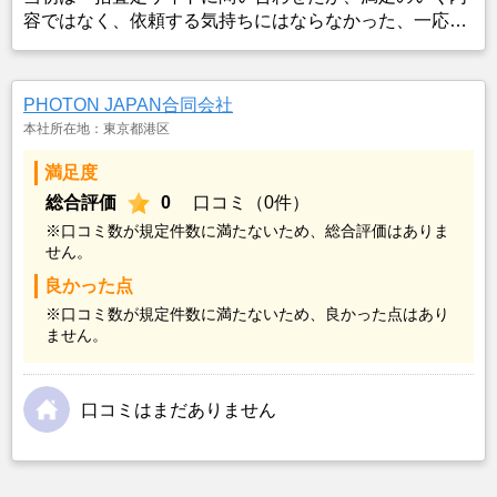
容ではなく、依頼する気持ちにはならなかった、一応相
場を聞いた程度に収めていたが、売却を決めてからどこ
に依頼するか悩んでいたが、たまたま不動産屋さんが空
き物件を通りがかりに見つけてくれて、名刺を隣の家に
PHOTON JAPAN合同会社
託し、後日その名刺を頂き、問い合わせたのが始まりだ
本社所在地：東京都港区
った。 その後実家に来てもらい話を伺ったが、非常に前
向きに取り組んで頂ける内容で、こちらとしては頼りに
満足度
なると判断した。 またその営業マンは東京の大手不動産
総合評価
0
口コミ（0件）
会社で数年経験をしてから実家の不動産屋に戻って来た
※口コミ数が規定件数に満たないため、総合評価はありま
方なので、手慣れていた。ともかく信頼できそうな方だ
せん。
った。
良かった点
※口コミ数が規定件数に満たないため、良かった点はあり
ません。
口コミはまだありません