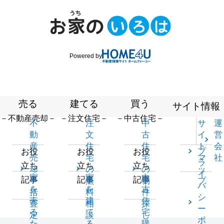
Powered by
売る
建てる
買う
サイト情報
－不動産売却－
－注文住宅－
－中古住宅－
不
注
中
サ
運
動
文
古
イ
営
産
住
住
ト
会
プ
お役
お役
お役
売
宅
宅
マ
社
ラ
立ち
立ち
立ち
却
の
の
ッ
イ
家
家
中
記事
記事
記事
一
無
物
プ
バ
を
を
古
括
料
件
シ
売
建
住
査
相
探
ー
る
て
宅
定
談
し
ポ
た
る
購