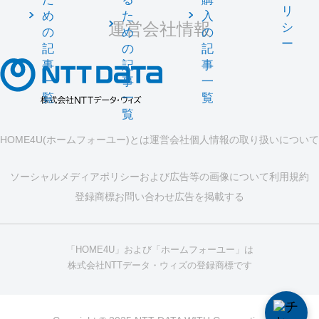
リ
め
た
入
運営会社情報
シ
の
め
の
ー
記
の
記
事
記
事
一
事
一
覧
一
覧
覧
HOME4U(ホームフォーユー)とは
運営会社
個人情報の取り扱いについて
ソーシャルメディアポリシーおよび広告等の画像について
利用規約
登録商標
お問い合わせ
広告を掲載する
「HOME4U」および「ホームフォーユー」は
株式会社NTTデータ・ウィズの登録商標です