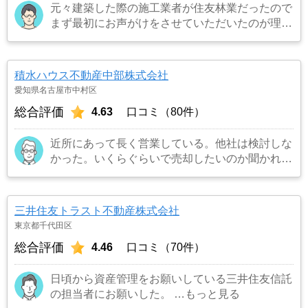
元々建築した際の施工業者が住友林業だったので
まず最初にお声がけをさせていただいたのが理由
です。結果として正解でした。（売却もスムーズ
にできたため）
…もっと見る
積水ハウス不動産中部株式会社
愛知県名古屋市中村区
総合評価
4.63
口コミ（80件）
近所にあって長く営業している。他社は検討しな
かった。いくらぐらいで売却したいのか聞かれた
のでよくて300万円と答えたら更地にしたいので
解体費用など経費を引いて200万円と言われたの
でその場で即決した。
…もっと見る
三井住友トラスト不動産株式会社
東京都千代田区
総合評価
4.46
口コミ（70件）
日頃から資産管理をお願いしている三井住友信託
の担当者にお願いした。
…もっと見る