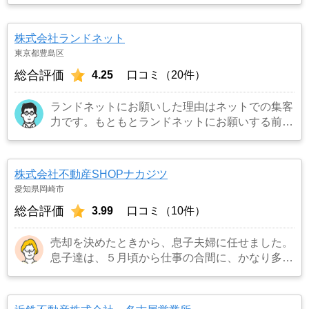
株式会社ランドネット
東京都豊島区
総合評価
4.25
口コミ（20件）
ランドネットにお願いした理由はネットでの集客
力です。もともとランドネットにお願いする前は
地元の不動産屋に売却依頼を出していました。し
かし築年数がかなり経過していること、また駐車
場がないことで地元の不動産屋では取り扱っても
株式会社不動産SHOPナカジツ
らえませんでした。そこでそれまでに取引があ
愛知県岡崎市
り、全国対応しているランドネットにお願いしま
総合評価
3.99
口コミ（10件）
した。
…もっと見る
売却を決めたときから、息子夫婦に任せました。
息子達は、５月頃から仕事の合間に、かなり多く
の不動産業者に見積もりを依頼し、比べることに
しました。担当者の対応の仕方や知識、人柄など
も考えて、こちらの立場に立って考えてくれる