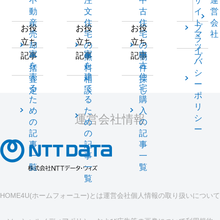
不
注
中
サ
運
動
文
古
イ
営
産
住
住
ト
会
プ
お役
お役
お役
売
宅
宅
マ
社
ラ
立ち
立ち
立ち
却
の
の
ッ
イ
家
家
中
記事
記事
記事
一
無
物
プ
バ
を
を
古
括
料
件
シ
売
建
住
査
相
探
ー
る
て
宅
定
談
し
ポ
た
る
購
リ
め
た
入
運営会社情報
シ
の
め
の
ー
記
の
記
事
記
事
一
事
一
覧
一
覧
覧
HOME4U(ホームフォーユー)とは
運営会社
個人情報の取り扱いについて