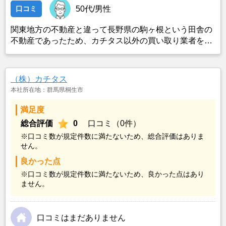
口コミ
50代/男性
関東地方の不動産と違って長野県の駒ヶ根という田舎の
不動産であったため、カチタス以外の買い取り業者をみ
つけることができなかったことがカチタスを選んだ一番
の理由。売却金額については不満もあったが、いつまで
も空き家の状態で不動産を残しておけないと考えて売却
（株）カチタス
を決めた。
本社所在地：群馬県桐生市
満足度
総合評価
0
口コミ（0件）
※口コミ数が規定件数に満たないため、総合評価はありま
せん。
良かった点
※口コミ数が規定件数に満たないため、良かった点はあり
ません。
口コミはまだありません