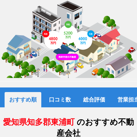
おすすめ順
口コミ数
総合評価
営業担
愛知県知多郡東浦町
のおすすめ不動
産会社