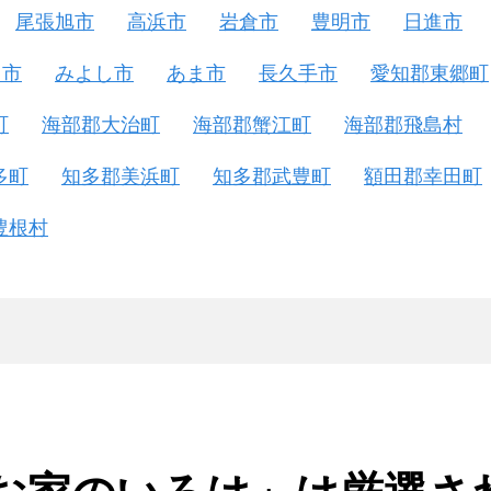
尾張旭市
高浜市
岩倉市
豊明市
日進市
富市
みよし市
あま市
長久手市
愛知郡東郷町
町
海部郡大治町
海部郡蟹江町
海部郡飛島村
多町
知多郡美浜町
知多郡武豊町
額田郡幸田町
豊根村