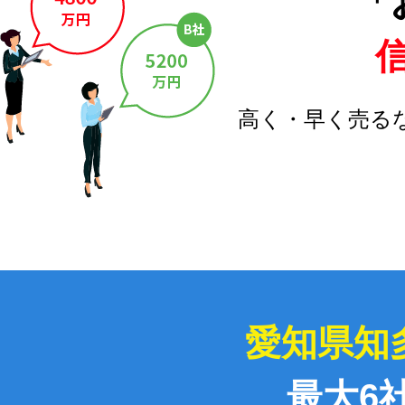
「
高く・早く売る
愛知県知
最大6