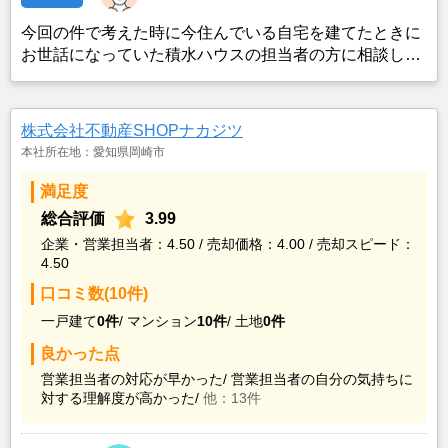
今回の件で考えた時に今住んでいる自宅を建てたときに
お世話になっていた積水ハウスの担当者の方に相談した
ところ、グループ会社である積和不動産を紹介されまし
た。最初の面談の時から印象が良かったことからこの会
社に決めました。
株式会社不動産SHOPナカジツ
本社所在地：愛知県岡崎市
満足度
総合評価
3.99
企業・営業担当者：4.50 / 売却価格：4.00 / 売却スピード：
4.50
口コミ数(10件)
一戸建て
0件
/
マンション
10件
/
土地
0件
良かった点
営業担当者の対応が早かった/
営業担当者の自分の気持ちに
対する理解度が高かった/
他：13件