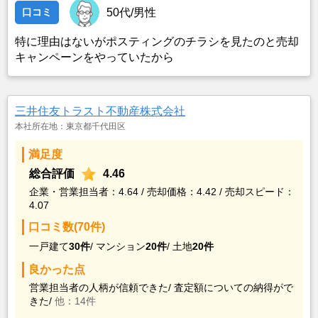
口コミ
50代/男性
特に理由はないがポスティングのチラシを見たのと売却
キャンペーンをやっていたから
三井住友トラスト不動産株式会社
本社所在地：東京都千代田区
満足度
総合評価
4.46
企業・営業担当者：4.64 / 売却価格：4.42 / 売却スピード：
4.07
口コミ数(70件)
一戸建て
30件
/
マンション
20件
/
土地
20件
良かった点
営業担当者の人柄が信頼できた/
査定額についての納得がで
きた/
他：14件