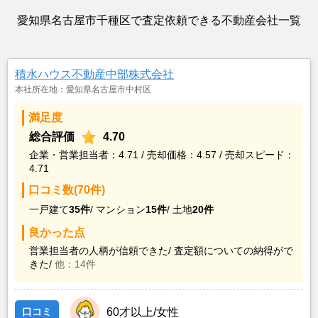
愛知県名古屋市千種区で査定依頼できる不動産会社一覧
積水ハウス不動産中部株式会社
本社所在地：愛知県名古屋市中村区
満足度
総合評価
4.70
企業・営業担当者：4.71 / 売却価格：4.57 / 売却スピード：
4.71
口コミ数(70件)
一戸建て
35件
/
マンション
15件
/
土地
20件
良かった点
営業担当者の人柄が信頼できた/
査定額についての納得がで
きた/
他：14件
口コミ
60才以上/女性