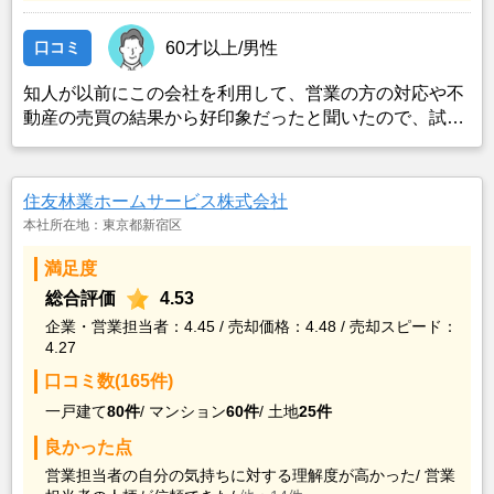
口コミ
60才以上/男性
知人が以前にこの会社を利用して、営業の方の対応や不
動産の売買の結果から好印象だったと聞いたので、試し
にコンタクトを取ったところ、対応して頂いた営業の方
が信頼の置けそうな方で、知識もあり経験豊富な印象だ
ったので、利用した。
住友林業ホームサービス株式会社
本社所在地：東京都新宿区
満足度
総合評価
4.53
企業・営業担当者：4.45 / 売却価格：4.48 / 売却スピード：
4.27
口コミ数(165件)
一戸建て
80件
/
マンション
60件
/
土地
25件
良かった点
営業担当者の自分の気持ちに対する理解度が高かった/
営業