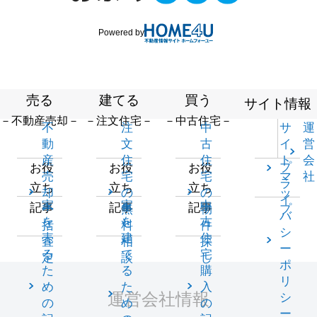
Powered by
売る
建てる
買う
サイト情報
－不動産売却－
－注文住宅－
－中古住宅－
不
注
中
サ
運
動
文
古
イ
営
産
住
住
ト
会
プ
お役
お役
お役
売
宅
宅
マ
社
ラ
立ち
立ち
立ち
却
の
の
ッ
イ
家
家
中
記事
記事
記事
一
無
物
プ
バ
を
を
古
括
料
件
シ
売
建
住
査
相
探
ー
る
て
宅
定
談
し
ポ
た
る
購
リ
め
た
入
運営会社情報
シ
の
め
の
ー