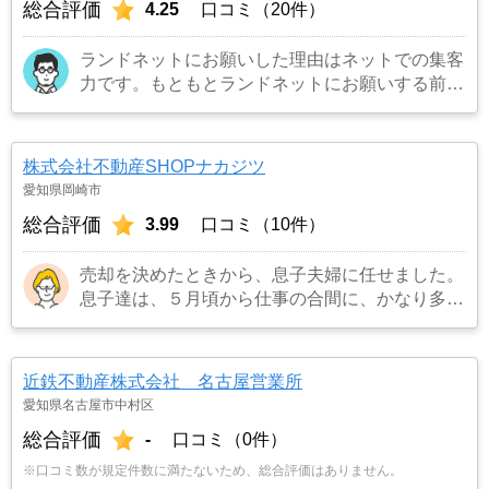
総合評価
4.25
口コミ（20件）
ランドネットにお願いした理由はネットでの集客
力です。もともとランドネットにお願いする前は
地元の不動産屋に売却依頼を出していました。し
かし築年数がかなり経過していること、また駐車
場がないことで地元の不動産屋では取り扱っても
株式会社不動産SHOPナカジツ
らえませんでした。そこでそれまでに取引があ
愛知県岡崎市
り、全国対応しているランドネットにお願いしま
総合評価
3.99
口コミ（10件）
した。
…もっと見る
売却を決めたときから、息子夫婦に任せました。
息子達は、５月頃から仕事の合間に、かなり多く
の不動産業者に見積もりを依頼し、比べることに
しました。担当者の対応の仕方や知識、人柄など
も考えて、こちらの立場に立って考えてくれる
近鉄不動産株式会社 名古屋営業所
「ナカジツ」に決めました。
…もっと見る
愛知県名古屋市中村区
総合評価
-
口コミ（0件）
※口コミ数が規定件数に満たないため、総合評価はありません。