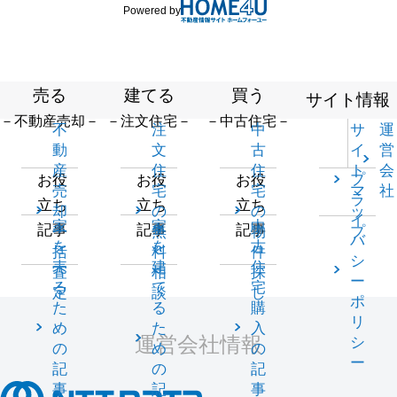
Powered by
売る
建てる
買う
サイト情報
－不動産売却－
－注文住宅－
－中古住宅－
不
注
中
サ
運
動
文
古
イ
営
産
住
住
ト
会
プ
お役
お役
お役
売
宅
宅
マ
社
ラ
立ち
立ち
立ち
却
の
の
ッ
イ
家
家
中
記事
記事
記事
一
無
物
プ
バ
を
を
古
括
料
件
シ
売
建
住
査
相
探
ー
る
て
宅
定
談
し
ポ
た
る
購
リ
め
た
入
運営会社情報
シ
の
め
の
ー
記
の
記
事
記
事