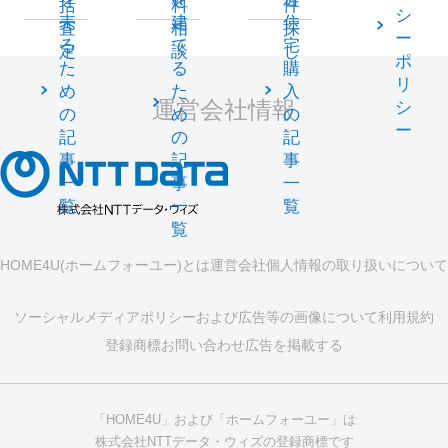
括
料
件
シ
売
建
住
査
相
探
ー
る
て
宅
定
談
し
ポ
た
る
購
リ
め
た
入
運営会社情報
シ
の
め
の
ー
記
の
記
事
記
事
一
事
一
覧
一
覧
覧
HOME4U(ホームフォーユー)とは
運営会社
個人情報の取り扱いについて
ソーシャルメディアポリシーおよび広告等の画像について
利用規約
登録商標
お問い合わせ
広告を掲載する
「HOME4U」および「ホームフォーユー」は
株式会社NTTデータ・ウィズの登録商標です