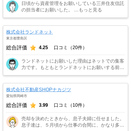
日頃から資産管理をお願いしている三井住友信託
の担当者にお願いした。
…もっと見る
株式会社ランドネット
東京都豊島区
総合評価
4.25
口コミ（20件）
ランドネットにお願いした理由はネットでの集客
力です。もともとランドネットにお願いする前は
地元の不動産屋に売却依頼を出していました。し
かし築年数がかなり経過していること、また駐車
場がないことで地元の不動産屋では取り扱っても
株式会社不動産SHOPナカジツ
らえませんでした。そこでそれまでに取引があ
愛知県岡崎市
り、全国対応しているランドネットにお願いしま
総合評価
3.99
口コミ（10件）
した。
…もっと見る
売却を決めたときから、息子夫婦に任せました。
息子達は、５月頃から仕事の合間に、かなり多く