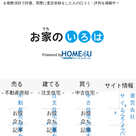
を複数項目で評価。実際に査定依頼をした人の口コミ・評判を掲載中！
Powered by
売る
建てる
買う
サイト情報
－不動産売却－
－注文住宅－
－中古住宅－
不
注
中
サ
運
動
文
古
イ
営
産
住
住
ト
会
プ
お役
お役
お役
売
宅
宅
マ
社
ラ
立ち
立ち
立ち
却
の
の
ッ
イ
家
家
中
記事
記事
記事
一
無
物
プ
バ
を
を
古