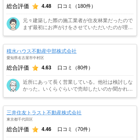
総合評価
4.48
口コミ（180件）
元々建築した際の施工業者が住友林業だったので
まず最初にお声がけをさせていただいたのが理由
です。結果として正解でした。（売却もスムーズ
にできたため）
…もっと見る
積水ハウス不動産中部株式会社
愛知県名古屋市中村区
総合評価
4.63
口コミ（80件）
近所にあって長く営業している。他社は検討しな
かった。いくらぐらいで売却したいのか聞かれた
のでよくて300万円と答えたら更地にしたいので
解体費用など経費を引いて200万円と言われたの
でその場で即決した。
…もっと見る
三井住友トラスト不動産株式会社
東京都千代田区
総合評価
4.46
口コミ（70件）