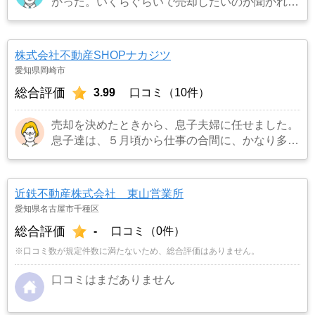
かった。いくらぐらいで売却したいのか聞かれた
のでよくて300万円と答えたら更地にしたいので
解体費用など経費を引いて200万円と言われたの
でその場で即決した。
…もっと見る
株式会社不動産SHOPナカジツ
愛知県岡崎市
総合評価
3.99
口コミ（10件）
売却を決めたときから、息子夫婦に任せました。
息子達は、５月頃から仕事の合間に、かなり多く
の不動産業者に見積もりを依頼し、比べることに
しました。担当者の対応の仕方や知識、人柄など
も考えて、こちらの立場に立って考えてくれる
近鉄不動産株式会社 東山営業所
「ナカジツ」に決めました。
…もっと見る
愛知県名古屋市千種区
総合評価
-
口コミ（0件）
※口コミ数が規定件数に満たないため、総合評価はありません。
口コミはまだありません