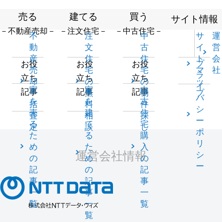
売る
建てる
買う
サイト情報
－不動産売却－
－注文住宅－
－中古住宅－
不
注
中
サ
運
動
文
古
イ
営
産
住
住
ト
会
プ
お役
お役
お役
売
宅
宅
マ
社
ラ
立ち
立ち
立ち
却
の
の
ッ
イ
家
家
中
記事
記事
記事
一
無
物
プ
バ
を
を
古
括
料
件
シ
売
建
住
査
相
探
ー
る
て
宅
定
談
し
ポ
た
る
購
リ
め
た
入
運営会社情報
シ
の
め
の
ー
記
の
記
事
記
事
一
事
一
覧
一
覧
覧