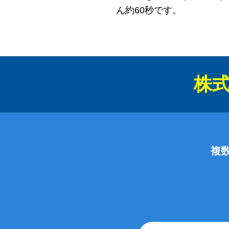
ん約60秒です。
株式
複