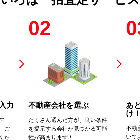
02
0
入力
不動産会社を選ぶ
あ
け
在
たくさん選んだ方が、良い条件
不動
、ご
を提示する会社が見つかる可能
いて
んた
性が高まります！