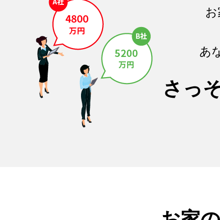
お
あ
さっ
お家