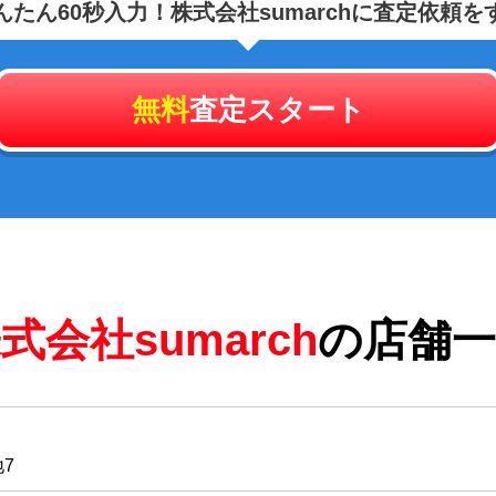
んたん60秒入力！
株式会社sumarchに査定依頼を
無料
査定スタート
式会社sumarch
の店舗一
7