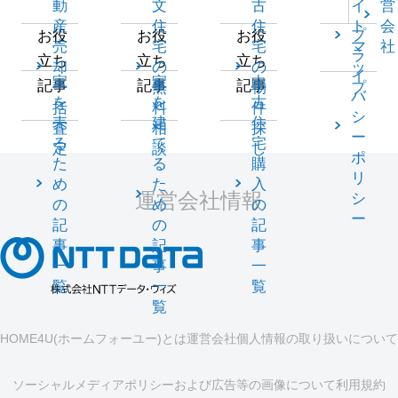
動
文
古
イ
営
産
住
住
ト
会
プ
お役
お役
お役
売
宅
宅
マ
社
ラ
立ち
立ち
立ち
却
の
の
ッ
イ
家
家
中
記事
記事
記事
一
無
物
プ
バ
を
を
古
括
料
件
シ
売
建
住
査
相
探
ー
る
て
宅
定
談
し
ポ
た
る
購
リ
め
た
入
運営会社情報
シ
の
め
の
ー
記
の
記
事
記
事
一
事
一
覧
一
覧
覧
HOME4U(ホームフォーユー)とは
運営会社
個人情報の取り扱いについて
ソーシャルメディアポリシーおよび広告等の画像について
利用規約