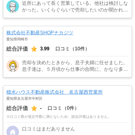
近所にあって長く営業している。他社は検討しな
かった。いくらぐらいで売却したいのか聞かれた
のでよくて300万円と答えたら更地にしたいので
解体費用など経費を引いて200万円と言われたの
でその場で即決した。
…もっと見る
株式会社不動産SHOPナカジツ
愛知県岡崎市
総合評価
3.99
口コミ（10件）
売却を決めたときから、息子夫婦に任せました。
息子達は、５月頃から仕事の合間に、かなり多く
の不動産業者に見積もりを依頼し、比べることに
しました。担当者の対応の仕方や知識、人柄など
も考えて、こちらの立場に立って考えてくれる
積水ハウス不動産株式会社 名古屋西営業所
「ナカジツ」に決めました。
…もっと見る
愛知県名古屋市中村区
総合評価
-
口コミ（0件）
※口コミ数が規定件数に満たないため、総合評価はありません。
口コミはまだありません