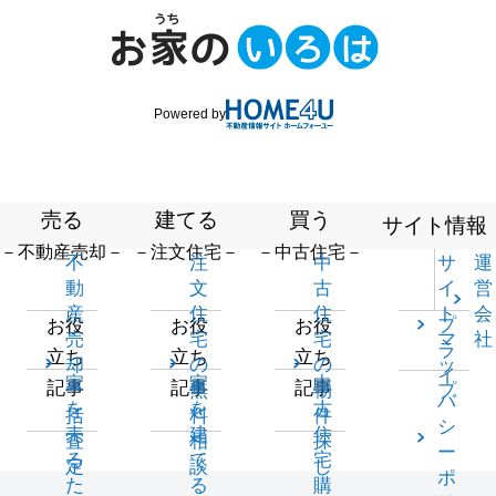
Powered by
売る
建てる
買う
サイト情報
－不動産売却－
－注文住宅－
－中古住宅－
不
注
中
サ
運
動
文
古
イ
営
産
住
住
ト
会
プ
お役
お役
お役
売
宅
宅
マ
社
ラ
立ち
立ち
立ち
却
の
の
ッ
イ
家
家
中
記事
記事
記事
一
無
物
プ
バ
を
を
古
括
料
件
シ
売
建
住
査
相
探
ー
る
て
宅
定
談
し
ポ
た
る
購