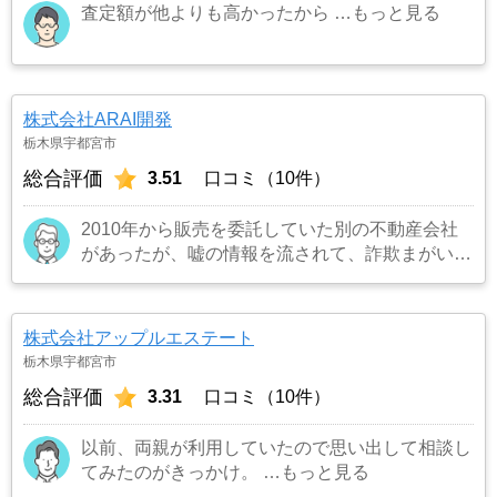
査定額が他よりも高かったから
…もっと見る
株式会社ARAI開発
栃木県宇都宮市
総合評価
3.51
口コミ（10件）
2010年から販売を委託していた別の不動産会社
があったが、嘘の情報を流されて、詐欺まがいの
取引に巻き込まれてそうになったため、解約し
た。その後インターネットの不動産仲介業者を紹
介するサイトに登録したところ、数社から反応が
株式会社アップルエステート
あったが、地元の会社であること、社長が非常に
栃木県宇都宮市
熱心であったことから、専売契約をした。
…も
総合評価
3.31
口コミ（10件）
っと見る
以前、両親が利用していたので思い出して相談し
てみたのがきっかけ。
…もっと見る