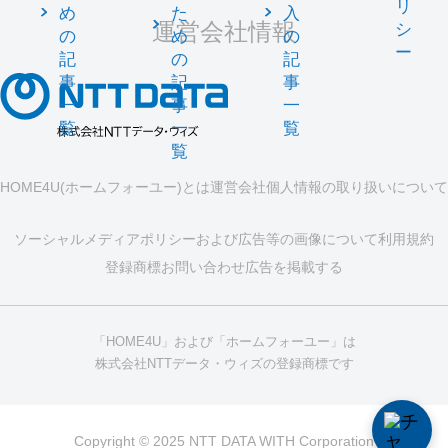
リ
め
た
入
運営会社情報
シ
の
め
の
ー
記
の
記
事
記
事
一
事
一
覧
一
覧
覧
HOME4U(ホームフォーユー)とは
運営会社
個人情報の取り扱いについて
ソーシャルメディアポリシーおよび広告等の画像について
利用規約
登録商標
お問い合わせ
広告を掲載する
「HOME4U」および「ホームフォーユー」は
株式会社NTTデータ・ウィズの登録商標です
Copyright © 2025 NTT DATA WITH Corporation