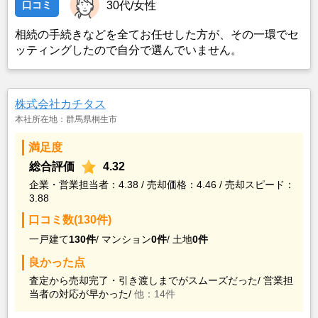
口コミ
30代/女性
相続の手続きなどを全てお任せした方が、その一環でセ
ッティングしたので自分で選んでいません。
株式会社カチタス
本社所在地：群馬県桐生市
満足度
総合評価
4.32
企業・営業担当者：4.38 / 売却価格：4.46 / 売却スピード：
3.88
口コミ数(130件)
一戸建て
130件
/
マンション
0件
/
土地
0件
良かった点
査定から売却完了・引き渡しまでがスムーズだった/
営業担
当者の対応が早かった/
他：14件