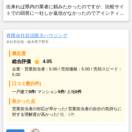
出来れば県内の業者に頼みたかったのですが、比較サイ
トでの回答に一社しか返信がなかったのでアイシティハ
ウスにお願いしました。担当者の方の感じも良かったで
すし、価格的には残念ではありましたが、古いので仕方
ないかなと思いました。それよりも早く手放したかった
有限会社自治医大ハウジング
ので、取り壊しの費用を考えるとお願いしようと思いま
本社所在地：栃木県下野市
した。
満足度
総合評価
4.05
企業・営業担当者：5.00 / 売却価格：5.00 / 売却スピード：
5.00
口コミ数(5件)
一戸建て
0件
/
マンション
5件
/
土地
0件
良かった点
営業担当者の対応が早かった/
営業担当者の自分の気持ちに
対する理解度が高かった/
他：1件