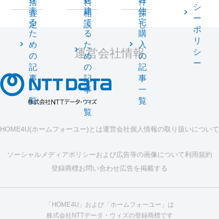
括
料
件
シ
売
建
住
査
相
探
ー
る
て
宅
定
談
し
ポ
た
る
購
リ
め
た
入
運営会社情報
シ
の
め
の
ー
記
の
記
事
記
事
一
事
一
覧
一
覧
覧
HOME4U(ホームフォーユー)とは
運営会社
個人情報の取り扱いについて
ソーシャルメディアポリシーおよび広告等の画像について
利用規約
登録商標
お問い合わせ
広告を掲載する
「HOME4U」および「ホームフォーユー」は
株式会社NTTデータ・ウィズの登録商標です