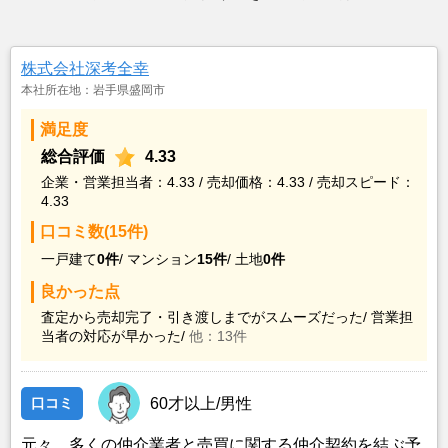
株式会社深考全幸
本社所在地：岩手県盛岡市
満足度
総合評価
4.33
企業・営業担当者：4.33 / 売却価格：4.33 / 売却スピード：
4.33
口コミ数(15件)
一戸建て
0件
/
マンション
15件
/
土地
0件
良かった点
査定から売却完了・引き渡しまでがスムーズだった/
営業担
当者の対応が早かった/
他：13件
口コミ
60才以上/男性
元々、多くの仲介業者と売買に関する仲介契約を結ぶ予