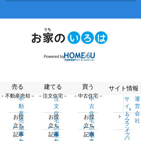
Powered by
売る
建てる
買う
サイト情報
－不動産売却－
－注文住宅－
－中古住宅－
不
注
中
サ
運
動
文
古
イ
営
産
住
住
ト
会
プ
お役
お役
お役
売
宅
宅
マ
社
ラ
立ち
立ち
立ち
却
の
の
ッ
イ
家
家
中
記事
記事
記事
一
無
物
プ
バ
を
を
古