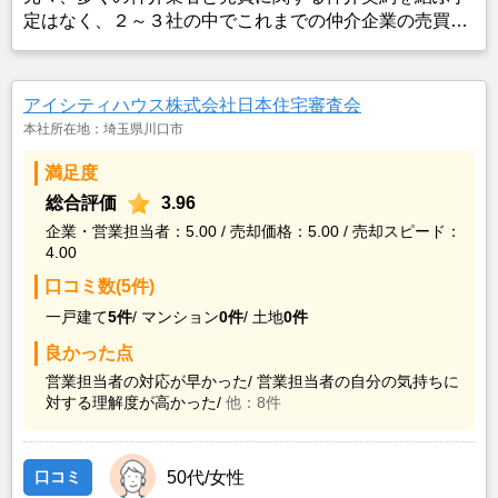
定はなく、２～３社の中でこれまでの仲介企業の売買実
績や仲介業者との面談対応から担当者スキル等を総合的
に判断して、当該業者に決定したものである。
アイシティハウス株式会社日本住宅審査会
本社所在地：埼玉県川口市
満足度
総合評価
3.96
企業・営業担当者：5.00 / 売却価格：5.00 / 売却スピード：
4.00
口コミ数(5件)
一戸建て
5件
/
マンション
0件
/
土地
0件
良かった点
営業担当者の対応が早かった/
営業担当者の自分の気持ちに
対する理解度が高かった/
他：8件
口コミ
50代/女性