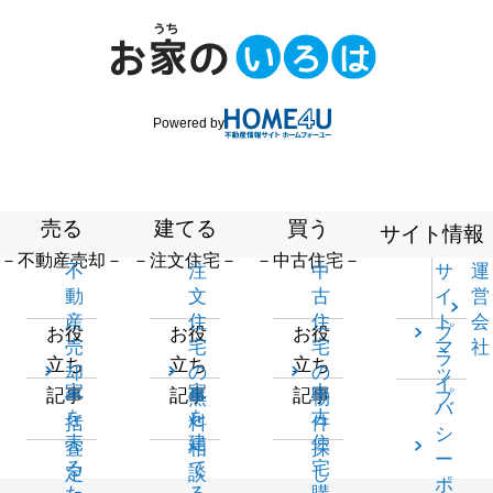
Powered by
売る
建てる
買う
サイト情報
－不動産売却－
－注文住宅－
－中古住宅－
不
注
中
サ
運
動
文
古
イ
営
産
住
住
ト
会
プ
お役
お役
お役
売
宅
宅
マ
社
ラ
立ち
立ち
立ち
却
の
の
ッ
イ
家
家
中
記事
記事
記事
一
無
物
プ
バ
を
を
古
括
料
件
シ
売
建
住
査
相
探
ー
る
て
宅
定
談
し
ポ