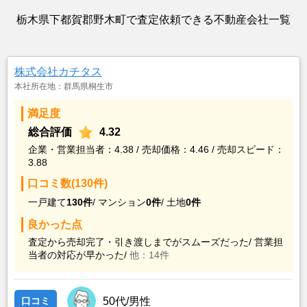
栃木県下都賀郡野木町で査定依頼できる不動産会社一覧
株式会社カチタス
本社所在地：群馬県桐生市
満足度
総合評価
4.32
企業・営業担当者：4.38 / 売却価格：4.46 / 売却スピード：
3.88
口コミ数(130件)
一戸建て
130件
/
マンション
0件
/
土地
0件
良かった点
査定から売却完了・引き渡しまでがスムーズだった/
営業担
当者の対応が早かった/
他：14件
口コミ
50代/男性