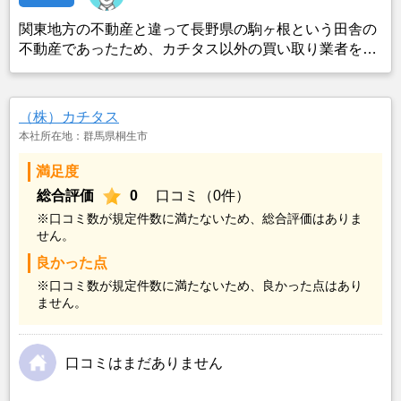
関東地方の不動産と違って長野県の駒ヶ根という田舎の
不動産であったため、カチタス以外の買い取り業者をみ
つけることができなかったことがカチタスを選んだ一番
の理由。売却金額については不満もあったが、いつまで
も空き家の状態で不動産を残しておけないと考えて売却
（株）カチタス
を決めた。
本社所在地：群馬県桐生市
満足度
総合評価
0
口コミ（0件）
※口コミ数が規定件数に満たないため、総合評価はありま
せん。
良かった点
※口コミ数が規定件数に満たないため、良かった点はあり
ません。
口コミはまだありません