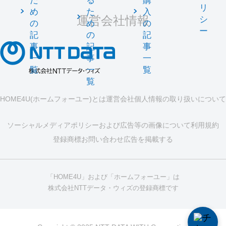
た
る
購
リ
め
た
入
運営会社情報
シ
の
め
の
ー
記
の
記
事
記
事
一
事
一
覧
一
覧
覧
HOME4U(ホームフォーユー)とは
運営会社
個人情報の取り扱いについて
ソーシャルメディアポリシーおよび広告等の画像について
利用規約
登録商標
お問い合わせ
広告を掲載する
「HOME4U」および「ホームフォーユー」は
株式会社NTTデータ・ウィズの登録商標です