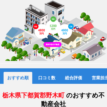
おすすめ順
口コミ数
総合評価
営業担
栃木県下都賀郡野木町
のおすすめ不
動産会社