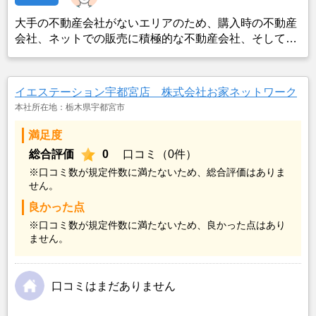
大手の不動産会社がないエリアのため、購入時の不動産
会社、ネットでの販売に積極的な不動産会社、そして地
元で評判の良い不動産会社をピックアップした。最終的
に地元で評判が良い不動産会社にて売却が出来た。３社
と話をしたが、その不動産会社は真面目で誠実な印象を
イエステーション宇都宮店 株式会社お家ネットワーク
持ち、書類を含め全てに落ち度がなく、販売への準備が
本社所在地：栃木県宇都宮市
とても速く、媒介契約を結んだ翌日には、自社ホームペ
ージにて販売を開始してくれ、その翌日には買主が見つ
満足度
かった。その時点で他の２社は販売図面すら出来ておら
総合評価
0
口コミ（0件）
ず、面談時にもいい加減な話も多く、色々と疑問な部分
※口コミ数が規定件数に満たないため、総合評価はありま
が有ったので、最終的にはこちらの会社に依頼して正解
せん。
だったと思った。
良かった点
※口コミ数が規定件数に満たないため、良かった点はあり
ません。
口コミはまだありません