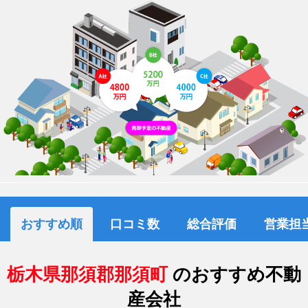
おすすめ順
口コミ数
総合評価
営業担
栃木県那須郡那須町
のおすすめ不動
産会社