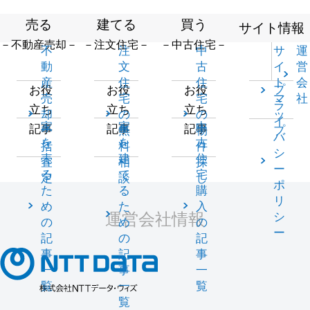
売る
建てる
買う
サイト情報
－不動産売却－
－注文住宅－
－中古住宅－
不
注
中
サ
運
動
文
古
イ
営
産
住
住
ト
会
プ
お役
お役
お役
売
宅
宅
マ
社
ラ
立ち
立ち
立ち
却
の
の
ッ
イ
家
家
中
記事
記事
記事
一
無
物
プ
バ
を
を
古
括
料
件
シ
売
建
住
査
相
探
ー
る
て
宅
定
談
し
ポ
た
る
購
リ
め
た
入
運営会社情報
シ
の
め
の
ー
記
の
記
事
記
事
一
事
一
覧
一
覧
覧