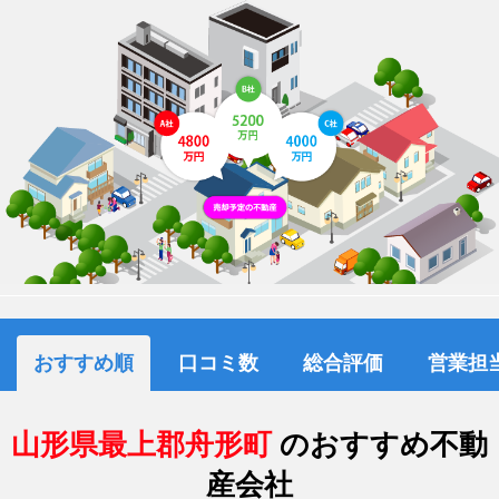
おすすめ順
口コミ数
総合評価
営業担
山形県最上郡舟形町
のおすすめ不動
産会社