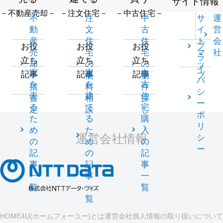
サイト情報
－不動産売却－
－注文住宅－
－中古住宅－
不
注
中
サ
運
動
文
古
イ
営
産
住
住
ト
会
プ
お役
お役
お役
売
宅
宅
マ
社
ラ
立ち
立ち
立ち
却
の
の
ッ
イ
家
家
中
記事
記事
記事
一
無
物
プ
バ
を
を
古
括
料
件
シ
売
建
住
査
相
探
ー
る
て
宅
定
談
し
ポ
た
る
購
リ
め
た
入
運営会社情報
シ
の
め
の
ー
記
の
記
事
記
事
一
事
一
覧
一
覧
覧
HOME4U(ホームフォーユー)とは
運営会社
個人情報の取り扱いについて