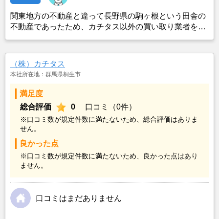
関東地方の不動産と違って長野県の駒ヶ根という田舎の
不動産であったため、カチタス以外の買い取り業者をみ
つけることができなかったことがカチタスを選んだ一番
の理由。売却金額については不満もあったが、いつまで
も空き家の状態で不動産を残しておけないと考えて売却
（株）カチタス
を決めた。
本社所在地：群馬県桐生市
満足度
総合評価
0
口コミ（0件）
※口コミ数が規定件数に満たないため、総合評価はありま
せん。
良かった点
※口コミ数が規定件数に満たないため、良かった点はあり
ません。
口コミはまだありません