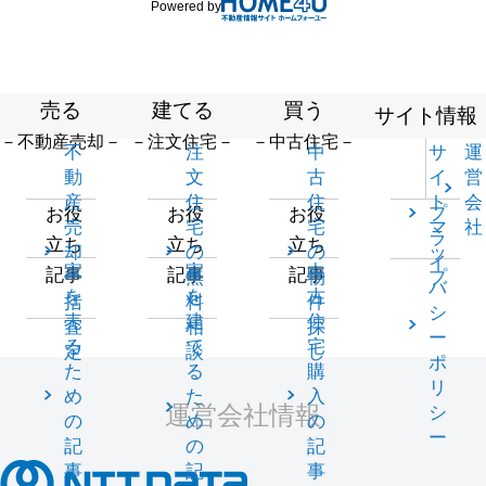
Powered by
売る
建てる
買う
サイト情報
－不動産売却－
－注文住宅－
－中古住宅－
不
注
中
サ
運
動
文
古
イ
営
産
住
住
ト
会
プ
お役
お役
お役
売
宅
宅
マ
社
ラ
立ち
立ち
立ち
却
の
の
ッ
イ
家
家
中
記事
記事
記事
一
無
物
プ
バ
を
を
古
括
料
件
シ
売
建
住
査
相
探
ー
る
て
宅
定
談
し
ポ
た
る
購
リ
め
た
入
運営会社情報
シ
の
め
の
ー
記
の
記
事
記
事