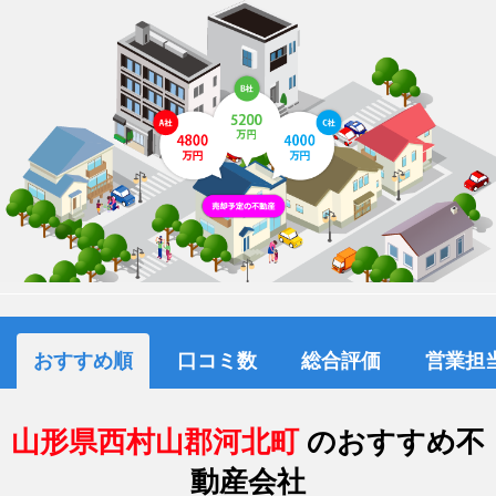
おすすめ順
口コミ数
総合評価
営業担
山形県西村山郡河北町
のおすすめ不
動産会社