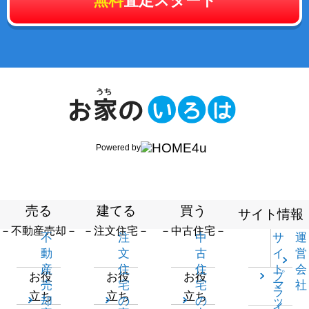
無料
査定スタート
Powered by
売る
建てる
買う
サイト情報
－不動産売却－
－注文住宅－
－中古住宅－
不
注
中
サ
運
動
文
古
イ
営
産
住
住
ト
会
プ
お役
お役
お役
売
宅
宅
マ
社
ラ
立ち
立ち
立ち
却
の
の
ッ
イ