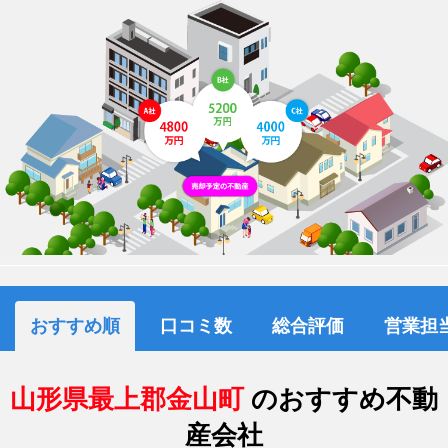
おすすめ順
口コミ数
総合評価
営業担
山形県最上郡金山町
のおすすめ不動
産会社