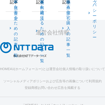
家
家
中
記事
記事
記事
一
無
物
プ
バ
を
を
古
括
料
件
シ
売
建
住
査
相
探
ー
る
て
宅
定
談
し
ポ
た
る
購
リ
め
た
入
運営会社情報
シ
の
め
の
ー
記
の
記
事
記
事
一
事
一
覧
一
覧
覧
HOME4U(ホームフォーユー)とは
運営会社
個人情報の取り扱いについて
ソーシャルメディアポリシーおよび広告等の画像について
利用規約
登録商標
お問い合わせ
広告を掲載する