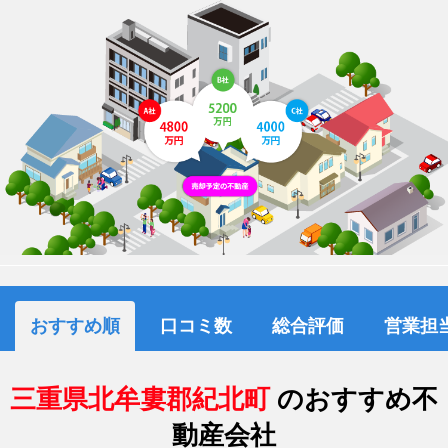
おすすめ順
口コミ数
総合評価
営業担
三重県北牟婁郡紀北町
のおすすめ不
動産会社