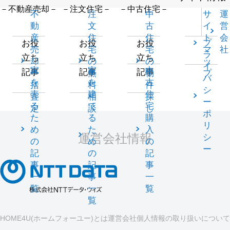
－不動産売却－
－注文住宅－
－中古住宅－
不
注
中
サ
運
動
文
古
イ
営
産
住
住
ト
会
プ
お役
お役
お役
売
宅
宅
マ
社
ラ
立ち
立ち
立ち
却
の
の
ッ
イ
家
家
中
記事
記事
記事
一
無
物
プ
バ
を
を
古
括
料
件
シ
売
建
住
査
相
探
ー
る
て
宅
定
談
し
ポ
た
る
購
リ
め
た
入
運営会社情報
シ
の
め
の
ー
記
の
記
事
記
事
一
事
一
覧
一
覧
覧
HOME4U(ホームフォーユー)とは
運営会社
個人情報の取り扱いについて