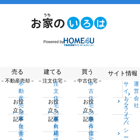
Powered by
売る
建てる
買う
サイト情報
－不動産売却－
－注文住宅－
－中古住宅－
不
注
中
サ
運
動
文
古
イ
営
産
住
住
ト
会
プ
お役
お役
お役
売
宅
宅
マ
社
ラ
立ち
立ち
立ち
却
の
の
ッ
イ
家
家
中
記事
記事
記事
一
無
物
プ
バ
を
を
古
括
料
件
シ
売
建
住
査
相
探
ー
る
て
宅