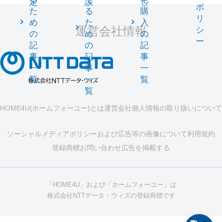
定
談
し
ポ
た
る
購
リ
め
た
入
運営会社情報
シ
の
め
の
ー
記
の
記
事
記
事
一
事
一
覧
一
覧
覧
HOME4U(ホームフォーユー)とは
運営会社
個人情報の取り扱いについて
ソーシャルメディアポリシーおよび広告等の画像について
利用規約
登録商標
お問い合わせ
広告を掲載する
「HOME4U」および「ホームフォーユー」は
株式会社NTTデータ・ウィズの登録商標です