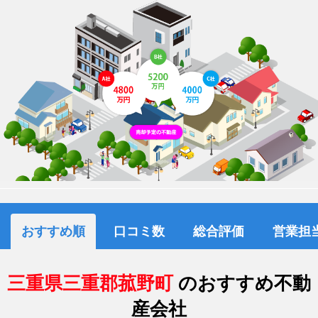
おすすめ順
口コミ数
総合評価
営業担
三重県三重郡菰野町
のおすすめ不動
産会社