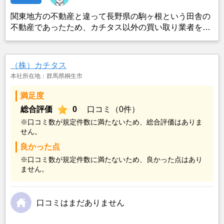
関東地方の不動産と違って長野県の駒ヶ根という田舎の
不動産であったため、カチタス以外の買い取り業者をみ
つけることができなかったことがカチタスを選んだ一番
の理由。売却金額については不満もあったが、いつまで
も空き家の状態で不動産を残しておけないと考えて売却
（株）カチタス
を決めた。
本社所在地：群馬県桐生市
満足度
総合評価
0
口コミ（0件）
※口コミ数が規定件数に満たないため、総合評価はありま
せん。
良かった点
※口コミ数が規定件数に満たないため、良かった点はあり
ません。
口コミはまだありません