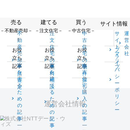
売る
建てる
買う
サイト情報
－不動産売却－
－注文住宅－
－中古住宅－
不
注
中
サ
運
動
文
古
イ
営
産
住
住
ト
会
プ
お役
お役
お役
売
宅
宅
マ
社
ラ
立ち
立ち
立ち
却
の
の
ッ
イ
家
家
中
記事
記事
記事
一
無
物
プ
バ
を
を
古
括
料
件
シ
売
建
住
査
相
探
ー
る
て
宅
定
談
し
ポ
た
る
購
リ
め
た
入
運営会社情報
シ
の
め
の
ー
記
の
記
事
記
事
一
事
一