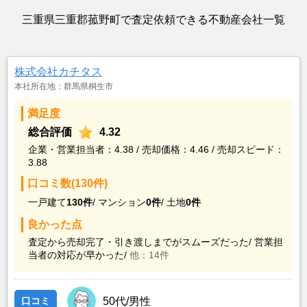
三重県三重郡菰野町で査定依頼できる不動産会社一覧
株式会社カチタス
本社所在地：群馬県桐生市
満足度
総合評価
4.32
企業・営業担当者：4.38 / 売却価格：4.46 / 売却スピード：
3.88
口コミ数(130件)
一戸建て
130件
/
マンション
0件
/
土地
0件
良かった点
査定から売却完了・引き渡しまでがスムーズだった/
営業担
当者の対応が早かった/
他：14件
口コミ
50代/男性