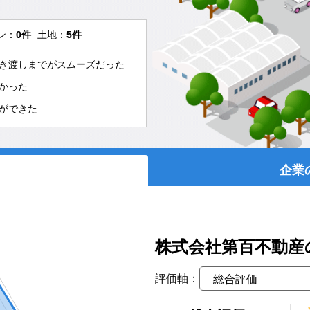
ン：
0件
土地：
5件
き渡しまでがスムーズだった
かった
ができた
企業
株式会社第百不動産
評価軸：