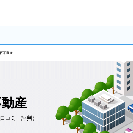
百不動産
不動産
口コミ・評判）