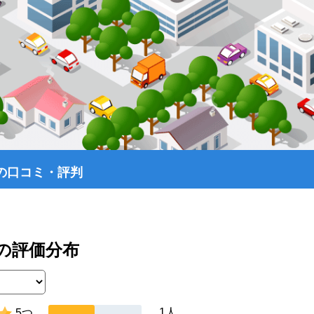
の口コミ・評判
の評価分布
1人
5つ