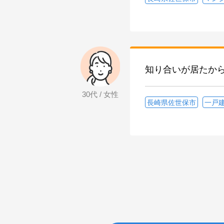
知り合いが居たか
30代 / 女性
長崎県佐世保市
一戸