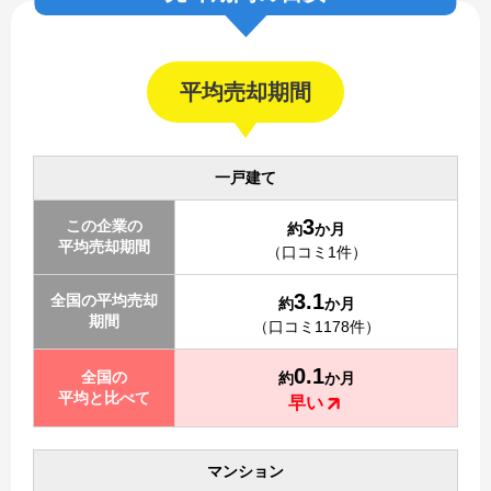
平均売却期間
一戸建て
3
この企業の
約
か月
平均売却期間
（口コミ1件）
3.1
全国の平均売却
約
か月
期間
（口コミ1178件）
0.1
全国の
約
か月
平均と比べて
早い
マンション