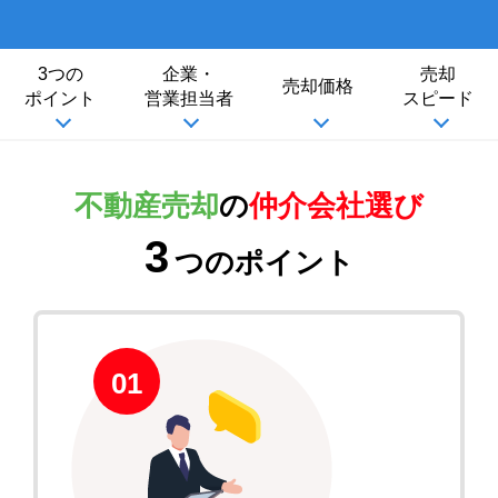
3つの
企業・
売却
売却価格
ポイント
営業担当者
スピード
不動産売却
の
仲介会社選び
3
つのポイント
01