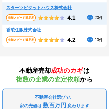
スターツピタットハウス株式会社
4.1
20件
売却スピード
満足度
香陵住販株式会社
4.2
10件
売却スピード
満足度
不動産売却
成功のカギ
は
複数の企業の査定依頼
から
不動産会社選びで、
数百万円
家の売値は
変わります