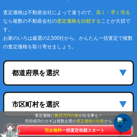
査定価格は不動産会社によって違うので、
高く・早く売る
なら複数の不動産会社の
査定価格を比較する
ことが大切で
す。
お家のいろは厳選の2,500社から、かんたん一括査定で複数
の査定価格を取り寄せましょう。
都道府県を選択
市区町村を選択
査定価格に
数百万円の差
が出る事も！
売却成功のカギは複数企業の
査定価格の比較
から
完全無料
一括査定依頼スタート
無料
査定スタート