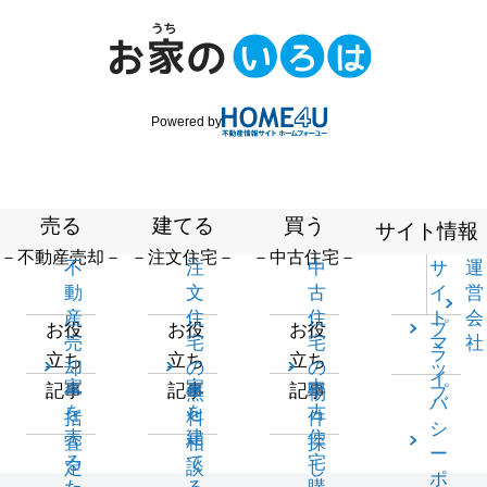
Powered by
売る
建てる
買う
サイト情報
－不動産売却－
－注文住宅－
－中古住宅－
不
注
中
サ
運
動
文
古
イ
営
産
住
住
ト
会
プ
お役
お役
お役
売
宅
宅
マ
社
ラ
立ち
立ち
立ち
却
の
の
ッ
イ
家
家
中
記事
記事
記事
一
無
物
プ
バ
を
を
古
括
料
件
シ
売
建
住
査
相
探
ー
る
て
宅
定
談
し
ポ