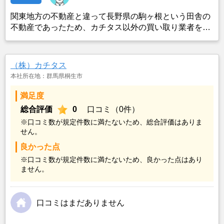
関東地方の不動産と違って長野県の駒ヶ根という田舎の
不動産であったため、カチタス以外の買い取り業者をみ
つけることができなかったことがカチタスを選んだ一番
の理由。売却金額については不満もあったが、いつまで
も空き家の状態で不動産を残しておけないと考えて売却
（株）カチタス
を決めた。
本社所在地：群馬県桐生市
満足度
総合評価
0
口コミ（0件）
※口コミ数が規定件数に満たないため、総合評価はありま
せん。
良かった点
※口コミ数が規定件数に満たないため、良かった点はあり
ません。
口コミはまだありません