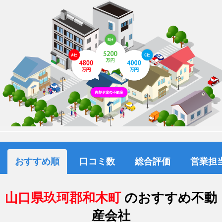
おすすめ順
口コミ数
総合評価
営業担
山口県玖珂郡和木町
のおすすめ不動
産会社