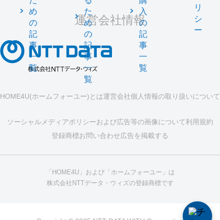
た
る
購
リ
め
た
入
運営会社情報
シ
の
め
の
ー
記
の
記
事
記
事
一
事
一
覧
一
覧
覧
HOME4U(ホームフォーユー)とは
運営会社
個人情報の取り扱いについて
ソーシャルメディアポリシーおよび広告等の画像について
利用規約
登録商標
お問い合わせ
広告を掲載する
「HOME4U」および「ホームフォーユー」は
株式会社NTTデータ・ウィズの登録商標です