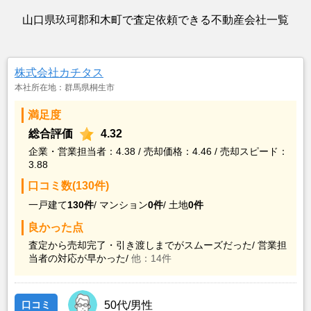
山口県玖珂郡和木町で査定依頼できる不動産会社一覧
株式会社カチタス
本社所在地：群馬県桐生市
満足度
総合評価
4.32
企業・営業担当者：4.38 / 売却価格：4.46 / 売却スピード：
3.88
口コミ数(130件)
一戸建て
130件
/
マンション
0件
/
土地
0件
良かった点
査定から売却完了・引き渡しまでがスムーズだった/
営業担
当者の対応が早かった/
他：14件
口コミ
50代/男性