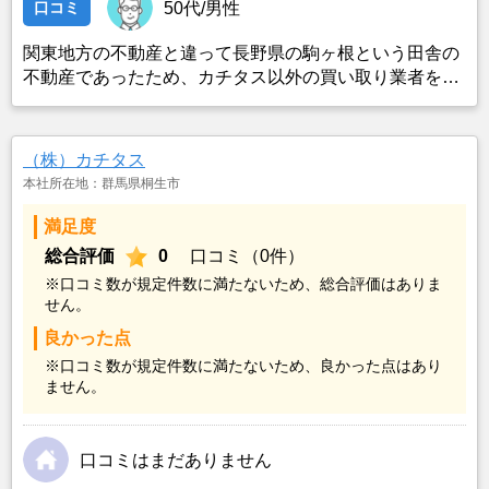
口コミ
50代/男性
関東地方の不動産と違って長野県の駒ヶ根という田舎の
不動産であったため、カチタス以外の買い取り業者をみ
つけることができなかったことがカチタスを選んだ一番
の理由。売却金額については不満もあったが、いつまで
も空き家の状態で不動産を残しておけないと考えて売却
（株）カチタス
を決めた。
本社所在地：群馬県桐生市
満足度
総合評価
0
口コミ（0件）
※口コミ数が規定件数に満たないため、総合評価はありま
せん。
良かった点
※口コミ数が規定件数に満たないため、良かった点はあり
ません。
口コミはまだありません