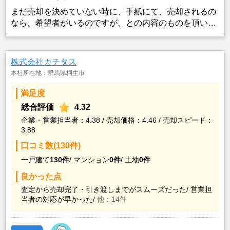
まだ売却を決めていない時に、手紙にて、売却されるの
なら、希望者がいるのですが、との内容のものを頂い
た。 その時はまだ 義父母が亡くなって 日が経ってな
かったから、回答はしていなかったが、数年が経ち 売
却を検討した時に、その時の手紙が出てきた為、そちら
株式会社カチタス
にお願いすることにした。
本社所在地：群馬県桐生市
満足度
総合評価
4.32
企業・営業担当者：4.38 / 売却価格：4.46 / 売却スピード：
3.88
口コミ数(130件)
一戸建て
130件
/
マンション
0件
/
土地
0件
良かった点
査定から売却完了・引き渡しまでがスムーズだった/
営業担
当者の対応が早かった/
他：14件