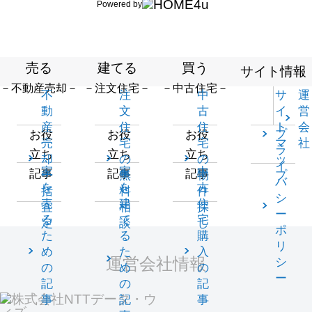
Powered by
売る
建てる
買う
サイト情報
－不動産売却－
－注文住宅－
－中古住宅－
不
注
中
サ
運
動
文
古
イ
営
産
住
住
ト
会
プ
お役
お役
お役
売
宅
宅
マ
社
ラ
立ち
立ち
立ち
却
の
の
ッ
イ
家
家
中
記事
記事
記事
一
無
物
プ
バ
を
を
古
括
料
件
シ
売
建
住
査
相
探
ー
る
て
宅
定
談
し
ポ
た
る
購
リ
め
た
入
運営会社情報
シ
の
め
の
ー
記
の
記
事
記
事