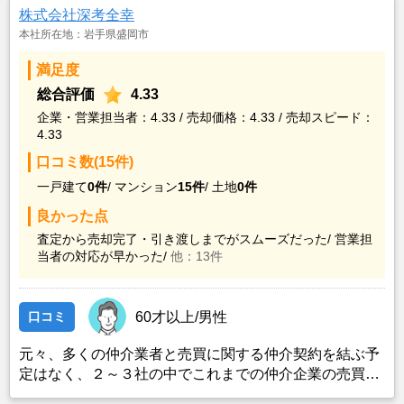
株式会社深考全幸
本社所在地：岩手県盛岡市
満足度
総合評価
4.33
企業・営業担当者：4.33 / 売却価格：4.33 / 売却スピード：
4.33
口コミ数(15件)
一戸建て
0件
/
マンション
15件
/
土地
0件
良かった点
査定から売却完了・引き渡しまでがスムーズだった/
営業担
当者の対応が早かった/
他：13件
口コミ
60才以上/男性
元々、多くの仲介業者と売買に関する仲介契約を結ぶ予
定はなく、２～３社の中でこれまでの仲介企業の売買実
績や仲介業者との面談対応から担当者スキル等を総合的