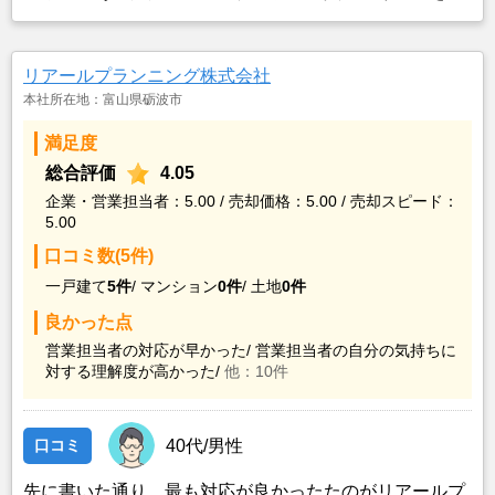
つけることができなかったことがカチタスを選んだ一番
の理由。売却金額については不満もあったが、いつまで
も空き家の状態で不動産を残しておけないと考えて売却
リアールプランニング株式会社
を決めた。
本社所在地：富山県砺波市
満足度
総合評価
4.05
企業・営業担当者：5.00 / 売却価格：5.00 / 売却スピード：
5.00
口コミ数(5件)
一戸建て
5件
/
マンション
0件
/
土地
0件
良かった点
営業担当者の対応が早かった/
営業担当者の自分の気持ちに
対する理解度が高かった/
他：10件
口コミ
40代/男性
先に書いた通り、最も対応が良かったたのがリアールプ