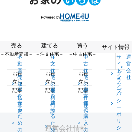
Powered by
売る
建てる
買う
サイト情報
－不動産売却－
－注文住宅－
－中古住宅－
不
注
中
サ
運
動
文
古
イ
営
産
住
住
ト
会
プ
お役
お役
お役
売
宅
宅
マ
社
ラ
立ち
立ち
立ち
却
の
の
ッ
イ
家
家
中
記事
記事
記事
一
無
物
プ
バ
を
を
古
括
料
件
シ
売
建
住
査
相
探
ー
る
て
宅
定
談
し
ポ
た
る
購
リ
め
た
入
運営会社情報
シ
の
め
の