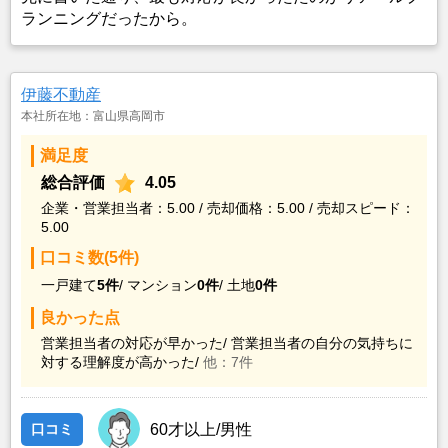
ランニングだったから。
伊藤不動産
本社所在地：富山県高岡市
満足度
総合評価
4.05
企業・営業担当者：5.00 / 売却価格：5.00 / 売却スピード：
5.00
口コミ数(5件)
一戸建て
5件
/
マンション
0件
/
土地
0件
良かった点
営業担当者の対応が早かった/
営業担当者の自分の気持ちに
対する理解度が高かった/
他：7件
口コミ
60才以上/男性