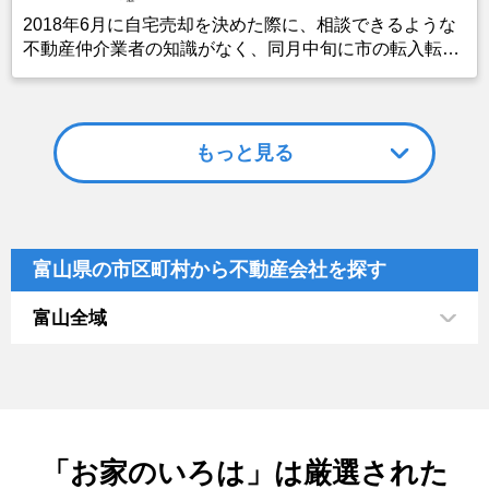
2018年6月に自宅売却を決めた際に、相談できるような
不動産仲介業者の知識がなく、同月中旬に市の転入転居
相談し、下旬に相談室より紹介を受けた不動産会社と顔
合わせ、状況を説明した。地域に密着した不動産屋で地
域の状況もよくわかっていただいてており、また対応も
早かったので、売却希望の自宅を下見していただいた上
もっと見る
で7月初旬に仲介契約を結んだ。
富山県の市区町村から不動産会社を探す
富山全域
「お家のいろは」は厳選された