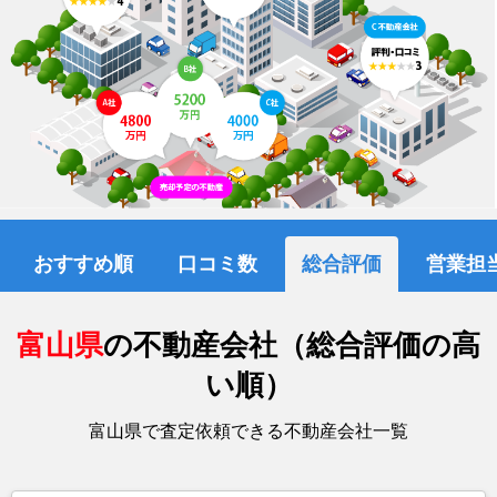
おすすめ順
口コミ数
総合評価
営業担
富山県
の不動産会社（総合評価の高
い順）
富山県で査定依頼できる不動産会社一覧