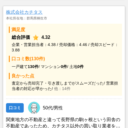
に判断して、当該業者に決定したものである。
株式会社カチタス
本社所在地：群馬県桐生市
満足度
総合評価
4.32
企業・営業担当者：4.38 / 売却価格：4.46 / 売却スピード：
3.88
口コミ数(130件)
一戸建て
130件
/
マンション
0件
/
土地
0件
良かった点
査定から売却完了・引き渡しまでがスムーズだった/
営業担
当者の対応が早かった/
他：14件
口コミ
50代/男性
関東地方の不動産と違って長野県の駒ヶ根という田舎の
不動産であったため、カチタス以外の買い取り業者をみ