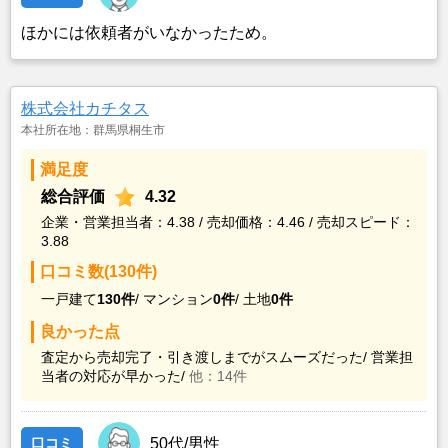
ほかには依頼者がいなかったため。
株式会社カチタス
本社所在地：群馬県桐生市
満足度
総合評価
4.32
企業・営業担当者：4.38 / 売却価格：4.46 / 売却スピード：
3.88
口コミ数(130件)
一戸建て
130件
/
マンション
0件
/
土地
0件
良かった点
査定から売却完了・引き渡しまでがスムーズだった/
営業担
当者の対応が早かった/
他：14件
口コミ
50代/男性