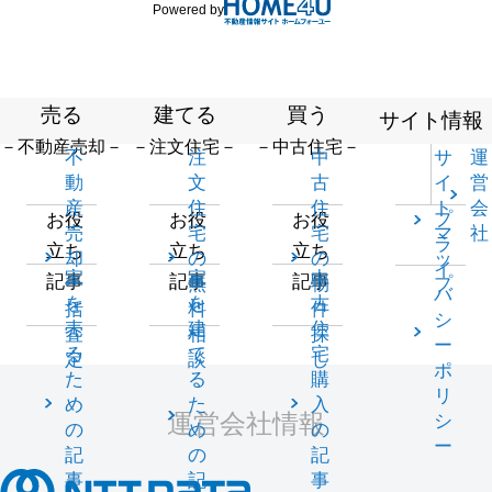
Powered by
売る
建てる
買う
サイト情報
－不動産売却－
－注文住宅－
－中古住宅－
不
注
中
サ
運
動
文
古
イ
営
産
住
住
ト
会
プ
お役
お役
お役
売
宅
宅
マ
社
ラ
立ち
立ち
立ち
却
の
の
ッ
イ
家
家
中
記事
記事
記事
一
無
物
プ
バ
を
を
古
括
料
件
シ
売
建
住
査
相
探
ー
る
て
宅
定
談
し
ポ
た
る
購
リ
め
た
入
運営会社情報
シ
の
め
の
ー
記
の
記
事
記
事