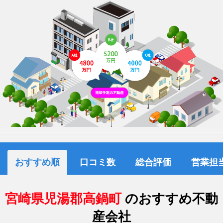
おすすめ順
口コミ数
総合評価
営業担
宮崎県児湯郡高鍋町
のおすすめ不動
産会社