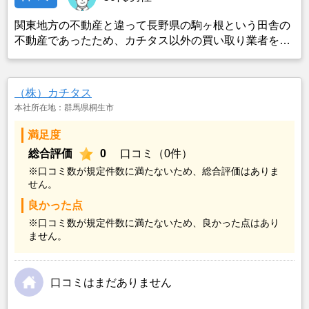
関東地方の不動産と違って長野県の駒ヶ根という田舎の
不動産であったため、カチタス以外の買い取り業者をみ
つけることができなかったことがカチタスを選んだ一番
の理由。売却金額については不満もあったが、いつまで
も空き家の状態で不動産を残しておけないと考えて売却
（株）カチタス
を決めた。
本社所在地：群馬県桐生市
満足度
総合評価
0
口コミ（0件）
※口コミ数が規定件数に満たないため、総合評価はありま
せん。
良かった点
※口コミ数が規定件数に満たないため、良かった点はあり
ません。
口コミはまだありません