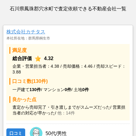
石川県鳳珠郡穴水町で査定依頼できる不動産会社一覧
株式会社カチタス
本社所在地：群馬県桐生市
満足度
総合評価
4.32
企業・営業担当者：4.38 / 売却価格：4.46 / 売却スピード：
3.88
口コミ数(130件)
一戸建て
130件
/
マンション
0件
/
土地
0件
良かった点
査定から売却完了・引き渡しまでがスムーズだった/
営業担
当者の対応が早かった/
他：14件
口コミ
50代/男性