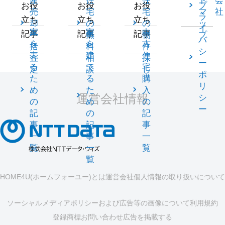
産
住
住
ト
会
プ
お役
お役
お役
売
宅
宅
マ
社
ラ
立ち
立ち
立ち
却
の
の
ッ
イ
家
家
中
記事
記事
記事
一
無
物
プ
バ
を
を
古
括
料
件
シ
売
建
住
査
相
探
ー
る
て
宅
定
談
し
ポ
た
る
購
リ
め
た
入
運営会社情報
シ
の
め
の
ー
記
の
記
事
記
事
一
事
一
覧
一
覧
覧
HOME4U(ホームフォーユー)とは
運営会社
個人情報の取り扱いについて
ソーシャルメディアポリシーおよび広告等の画像について
利用規約
登録商標
お問い合わせ
広告を掲載する