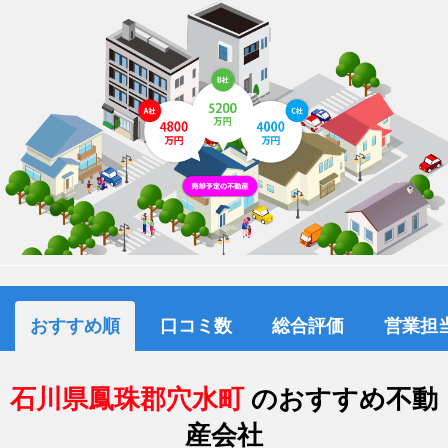
おすすめ順
口コミ数
総合評価
営業担
石川県鳳珠郡穴水町
のおすすめ不動
産会社