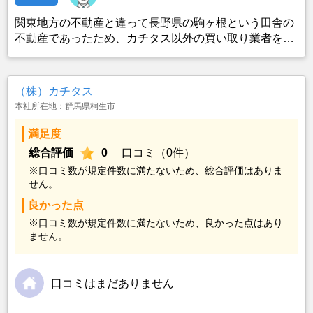
関東地方の不動産と違って長野県の駒ヶ根という田舎の
不動産であったため、カチタス以外の買い取り業者をみ
つけることができなかったことがカチタスを選んだ一番
の理由。売却金額については不満もあったが、いつまで
も空き家の状態で不動産を残しておけないと考えて売却
（株）カチタス
を決めた。
本社所在地：群馬県桐生市
満足度
総合評価
0
口コミ（0件）
※口コミ数が規定件数に満たないため、総合評価はありま
せん。
良かった点
※口コミ数が規定件数に満たないため、良かった点はあり
ません。
口コミはまだありません