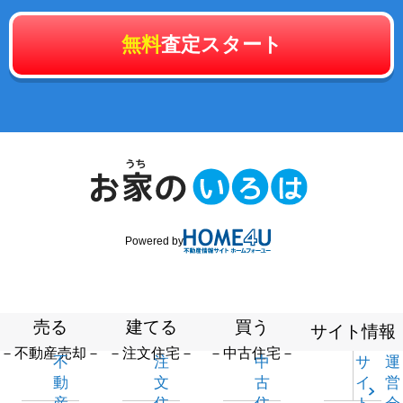
無料
査定スタート
Powered by
売る
建てる
買う
サイト情報
－不動産売却－
－注文住宅－
－中古住宅－
不
注
中
サ
運
動
文
古
イ
営