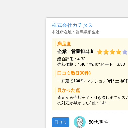
株式会社カチタス
本社所在地：群馬県桐生市
満足度
企業・営業担当者
総合評価：4.32
売却価格：4.46 / 売却スピード：3.88
口コミ数(130件)
一戸建て
130件
/
マンション
0件
/
土地
0
良かった点
査定から売却完了・引き渡しまでがスム
の対応が早かった/
他：14件
口コミ
50代/男性