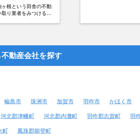
駒ヶ根という田舎の不動
い取り業者をみつけるこ
選んだ一番の理由。売却
つまでも空き家の状態で
却を決めた。
ら不動産会社を探す
輪島市
珠洲市
加賀市
羽咋市
かほく市
河北郡津幡町
河北郡内灘町
羽咋郡志賀町
羽
水町
鳳珠郡能登町