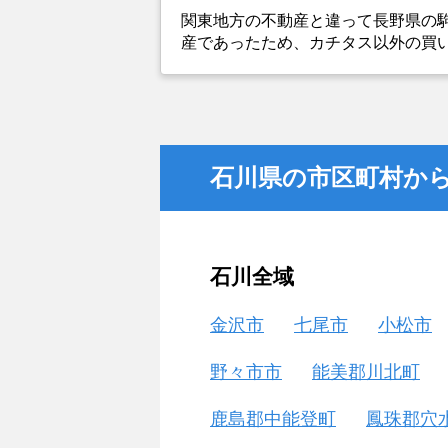
関東地方の不動産と違って長野県の
産であったため、カチタス以外の買
とができなかったことがカチタスを
金額については不満もあったが、い
不動産を残しておけないと考えて売
石川県の市区町村か
石川全域
金沢市
七尾市
小松市
野々市市
能美郡川北町
鹿島郡中能登町
鳳珠郡穴