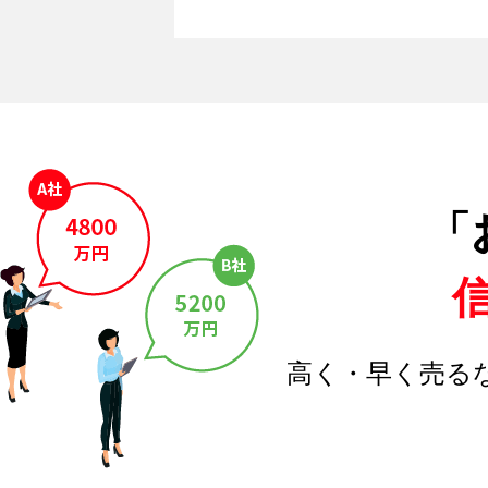
「
高く・早く売る