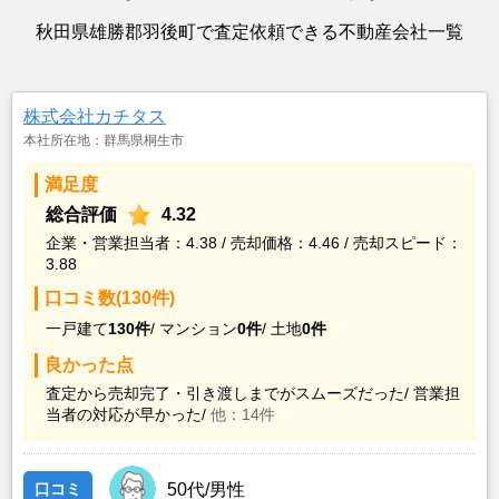
秋田県雄勝郡羽後町で査定依頼できる不動産会社一覧
株式会社カチタス
本社所在地：群馬県桐生市
満足度
総合評価
4.32
企業・営業担当者：4.38 / 売却価格：4.46 / 売却スピード：
3.88
口コミ数(130件)
一戸建て
130件
/
マンション
0件
/
土地
0件
良かった点
査定から売却完了・引き渡しまでがスムーズだった/
営業担
当者の対応が早かった/
他：14件
口コミ
50代/男性