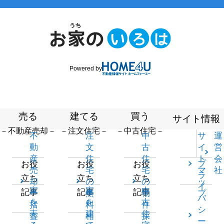
Powered by
売る
建てる
買う
サイト情報
－不動産売却－
－注文住宅－
－中古住宅－
不
注
中
サ
運
動
文
古
イ
営
産
住
住
ト
会
プ
お役
お役
お役
売
宅
宅
マ
社
ラ
立ち
立ち
立ち
却
の
の
ッ
イ
家
家
中
記事
記事
記事
一
無
物
プ
バ
を
を
古
括
料
件
シ
売
建
住
査
相
探
ー