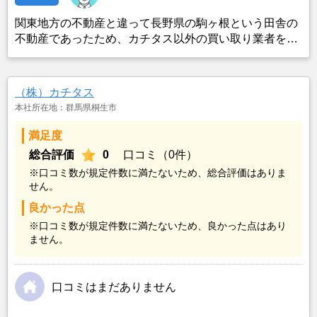
関東地方の不動産と違って長野県の駒ヶ根という田舎の
不動産であったため、カチタス以外の買い取り業者をみ
つけることができなかったことがカチタスを選んだ一番
の理由。売却金額については不満もあったが、いつまで
も空き家の状態で不動産を残しておけないと考えて売却
（株）カチタス
を決めた。
本社所在地：群馬県桐生市
満足度
総合評価
0
口コミ（0件）
※口コミ数が規定件数に満たないため、総合評価はありま
せん。
良かった点
※口コミ数が規定件数に満たないため、良かった点はあり
ません。
口コミはまだありません