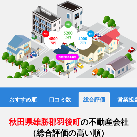
おすすめ順
口コミ数
総合評価
営業担
秋田県雄勝郡羽後町
の不動産会社
（総合評価の高い順）