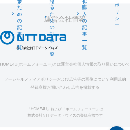
る
て
宅
定
談
し
ポ
た
る
購
リ
め
た
入
運営会社情報
シ
の
め
の
ー
記
の
記
事
記
事
一
事
一
覧
一
覧
覧
HOME4U(ホームフォーユー)とは
運営会社
個人情報の取り扱いについて
ソーシャルメディアポリシーおよび広告等の画像について
利用規約
登録商標
お問い合わせ
広告を掲載する
「HOME4U」および「ホームフォーユー」は
株式会社NTTデータ・ウィズの登録商標です